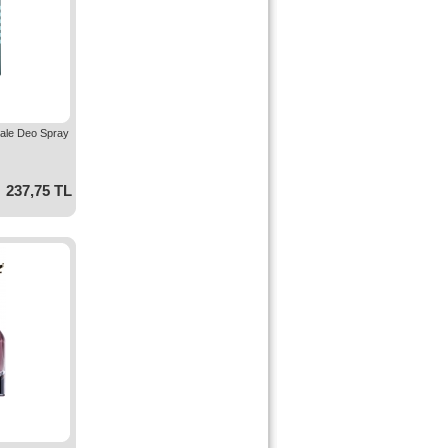
Male Deo Spray
237,75 TL