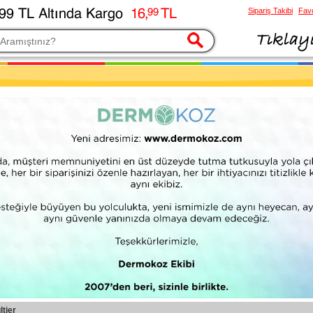
Sipariş Takibi
Favo
esi
tier