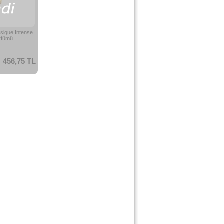
ssique Intense
rfümü
456,75 TL