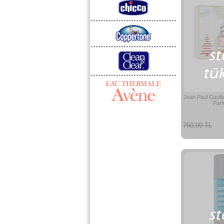
Jean Paul Gault
Parf
760,00 TL