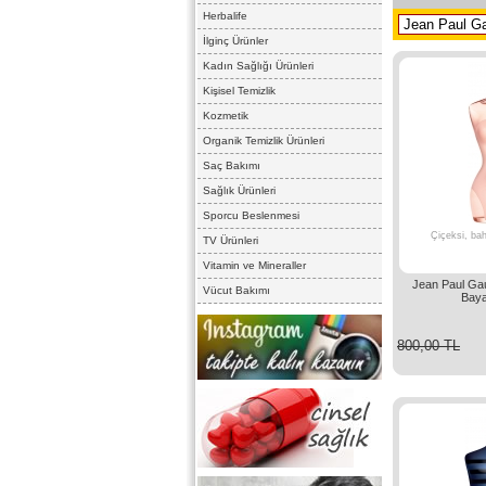
Herbalife
İlginç Ürünler
Kadın Sağlığı Ürünleri
Kişisel Temizlik
Kozmetik
Organik Temizlik Ürünleri
Saç Bakımı
Sağlık Ürünleri
Sporcu Beslenmesi
Çiçeksi, bah
TV Ürünleri
Vitamin ve Mineraller
Jean Paul Gau
Vücut Bakımı
Baya
800,00 TL