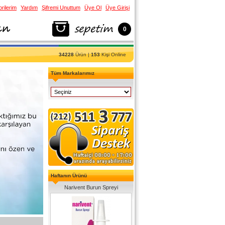
rilerim
Yardım
Şifremi Unuttum
Üye Ol
Üye Girişi
0
34228
Ürün |
153
Kişi Online
Tüm Markalarımız
Haftanın Ürünü
Narivent Burun Spreyi