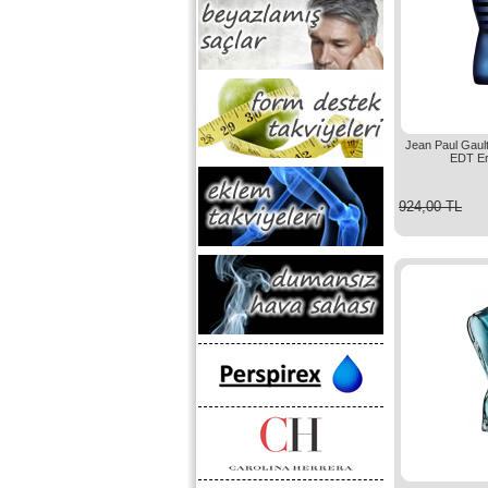
Jean Paul Gault
EDT Er
924,00 TL