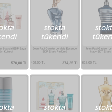
ier Scandal EDP Bayan
Jean Paul Gaultier Le Male Essence
Jean Paul Gaultier Le
üm Kofresi
EDP Erkek Parfümü
Navy EDT Erkek 
570,00 TL
499,00 TL
374,25 TL
628,00 TL