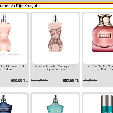
aratlı zarif bir koku
ltier Classique EDT
Jean Paul Gaultier Classique EDP
Jean Paul Gaultier Sca
n Parfümü
Bayan Parfümü
EDP Kadın Pa
600,00 TL
1.150,00 TL
862,50 TL
913,00 TL