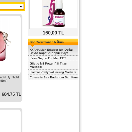
160,00 TL
Son Yorumlanan 5 Ürün
KYANA Men Erkekler İçin Doğal
Beyaz Kapatıcı Köpük Boya
Keen Segno For Men EDT
Gillette M3 Power Pilli Tıraş
Makinesi
Flormar Pretty Volumising Maskara
ndal By Night
Coresatin Sea Buckthorn Sarı Krem
rfümü
684,75 TL