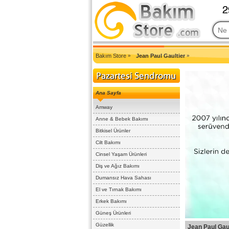
2007'den Beri Türkiye'nin En Güncel Bakım Ürünleri Eczane Sit
Bakım Store
»
Jean Paul Gaultier
»
Ana Sayfa
Amway
Anne & Bebek Bakımı
Bitkisel Ürünler
Cilt Bakımı
Cinsel Yaşam Ürünleri
Diş ve Ağız Bakımı
Dumansız Hava Sahası
El ve Tırnak Bakımı
Erkek Bakımı
Güneş Ürünleri
Güzellik
Jean Paul Gaul