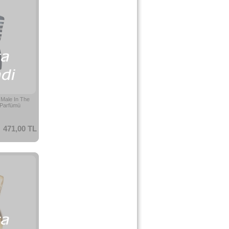
 Male In The
Parfümü
471,00 TL