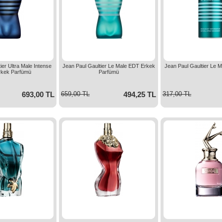
ier Ultra Male Intense
Jean Paul Gaultier Le Male EDT Erkek
Jean Paul Gaultier Le 
kek Parfümü
Parfümü
693,00 TL
659,00 TL
494,25 TL
317,00 TL