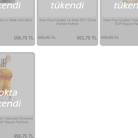
ier Le Male Deo Stick
Jean Paul Gaultier Le Male EDT Erkek
Jean Paul Gaultier Cla
Parfüm Kofresi
EDP Bayan Pa
156,75 TL
669,00 TL
501,75 TL
609,00 TL
ier Classique Essence
DP Bayan Parfümü
456,75 TL