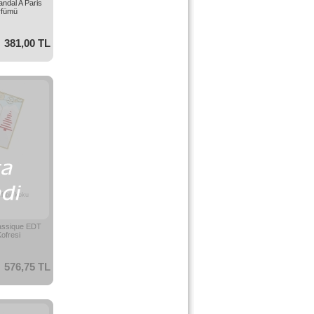
andal A Paris
rfümü
381,00 TL
if bir koku
lassique EDT
ofresi
576,75 TL