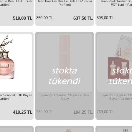
ier Le Beau EDT Erkek
Jean Paul Gaultier Le Belle EDP Kadın
Jean Paul Gaultier Sc
arfümü
Parfümü
EDT Kadın Pa
519,00 TL
850,00 TL
637,50 TL
508,00 TL
Çiçeksi, baharatlı zar
ier Scandal EDP Bayan
Jean Paul Gaultier Classique Deo
Jean Paul Gaultier C
arfümü
Spray
Bayan Parfüm K
419,25 TL
259,00 TL
194,25 TL
769,00 TL