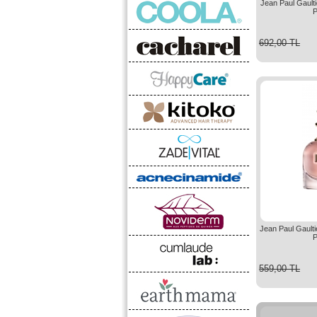
Jean Paul Gault
P
692,00 TL
Jean Paul Gault
P
559,00 TL