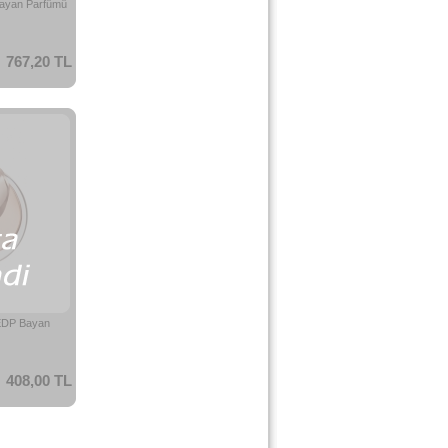
Bayan Parfümü
767,20 TL
 EDP Bayan
408,00 TL