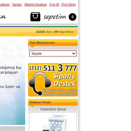
rilerim
Yardım
Şifremi Unuttum
Üye Ol
Üye Girişi
0
34228
Ürün |
99
Kişi Online
Tüm Markalarımız
Haftanın Ürünü
Gastrotuss Şurup