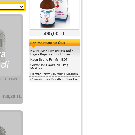
495,00 TL
Son Yorumlanan 5 Ürün
KYANA Men Erkekler İçin Doğal
Beyaz Kapatıcı Köpük Boya
Keen Segno For Men EDT
Gillette M3 Power Pilli Tıraş
Makinesi
Flormar Pretty Volumising Maskara
a EDT Erkek
Coresatin Sea Buckthorn Sarı Krem
439,20 TL