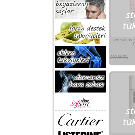
Valentino Do
P
609,00 TL