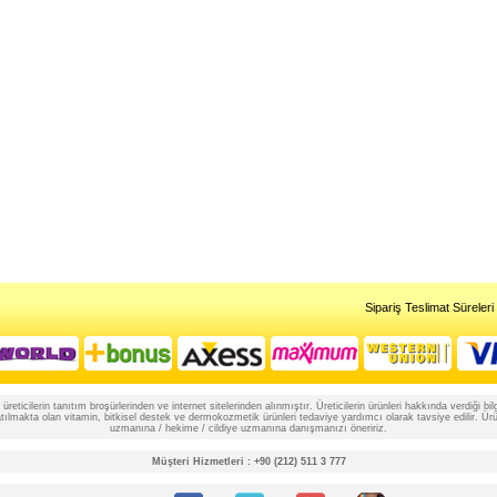
Sipariş Teslimat Süreleri
reticilerin tanıtım broşürlerinden ve internet sitelerinden alınmıştır. Üreticilerin ürünleri hakkında verdiği
lmakta olan vitamin, bitkisel destek ve dermokozmetik ürünleri tedaviye yardımcı olarak tavsiye edilir. Ürünle
uzmanına / hekime / cildiye uzmanına danışmanızı öneririz.
Müşteri Hizmetleri : +90 (212) 511 3 777