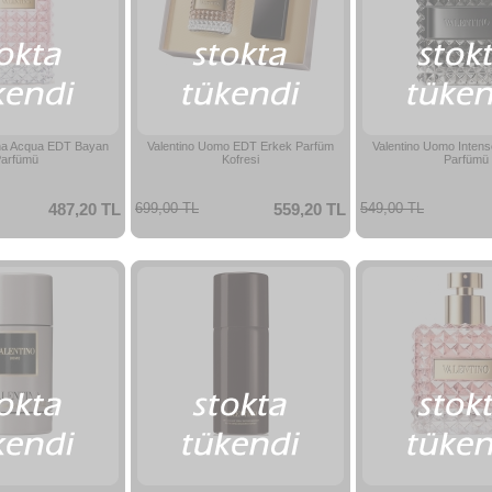
nna Acqua EDT Bayan
Valentino Uomo EDT Erkek Parfüm
Valentino Uomo Inten
arfümü
Kofresi
Parfümü
487,20 TL
699,00 TL
559,20 TL
549,00 TL