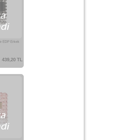
se EDP Erkek
439,20 TL