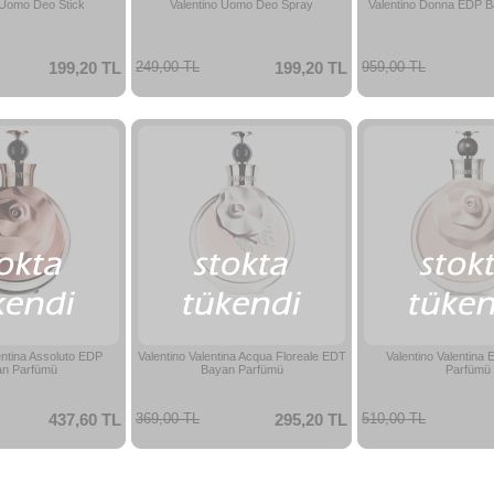
 Uomo Deo Stick
Valentino Uomo Deo Spray
Valentino Donna EDP 
199,20 TL
249,00 TL
199,20 TL
959,00 TL
entina Assoluto EDP
Valentino Valentina Acqua Floreale EDT
Valentino Valentina
n Parfümü
Bayan Parfümü
Parfümü
437,60 TL
369,00 TL
295,20 TL
510,00 TL