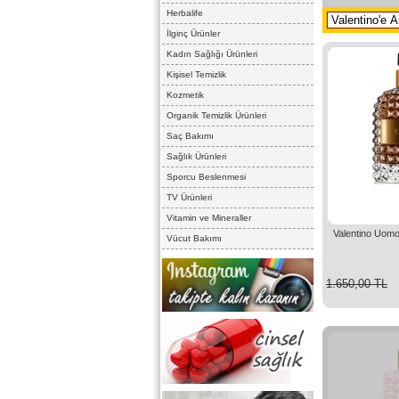
Herbalife
İlginç Ürünler
Kadın Sağlığı Ürünleri
Kişisel Temizlik
Kozmetik
Organik Temizlik Ürünleri
Saç Bakımı
Sağlık Ürünleri
Sporcu Beslenmesi
TV Ürünleri
Vitamin ve Mineraller
Valentino Uom
Vücut Bakımı
1.650,00 TL