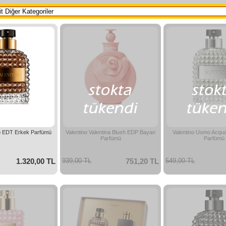
o EDT Erkek Parfümü
Valentino Valentina Blush EDP Bayan
Valentino Uomo Acqu
Parfümü
Parfümü
1.320,00 TL
939,00 TL
751,20 TL
549,00 TL