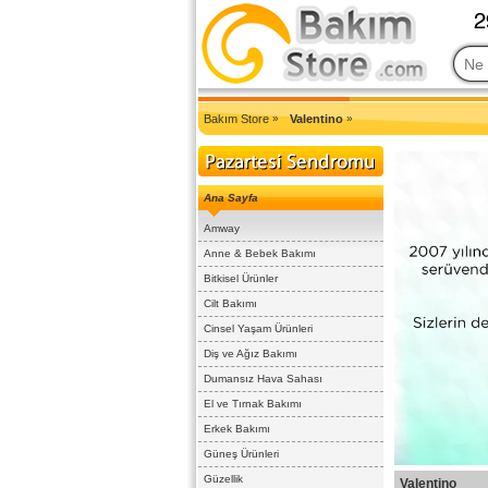
2007'den Beri Türkiye'nin En Güncel Bakım Ürünleri Eczane Sit
Bakım Store
»
Valentino
»
Ana Sayfa
Amway
Anne & Bebek Bakımı
Bitkisel Ürünler
Cilt Bakımı
Cinsel Yaşam Ürünleri
Diş ve Ağız Bakımı
Dumansız Hava Sahası
El ve Tırnak Bakımı
Erkek Bakımı
Güneş Ürünleri
Güzellik
Valentino