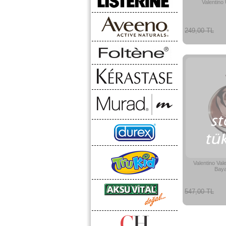
Valentino
249,00 TL
Valentino Val
Baya
547,00 TL