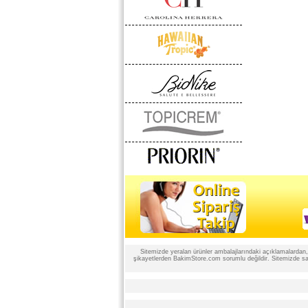
Sitemizde yeralan ürünler ambalajlarındaki açıklamalardan, ü
şikayetlerden BakimStore.com sorumlu değildir. Sitemizde satı