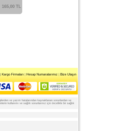
165,00 TL
|
Kargo Firmaları
|
Hesap Numaralarımız
|
Bize Ulaşın
 bilgilerden ve yazım hatalarından kaynaklanan sorunlardan ve
rin kullanımı ve sağlık sorunlarınız için öncelikle bir sağlık