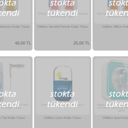
Türkiye de ilk defa Anti-Bakteriyel Vazelinli
Hijyenik pullar arasında gel
Pamuk Kulak Tıkacı.
dokunan siz olur
 Balmumu Kulak Tıkacı
Otifleks Vazelinli Pamuk Kulak Tıkacı
Otifleks Silikon Ku
40,00 TL
25,00 TL
lıtımı İlk Defa 4 Farklı
Uyku için tasarlanan ilk kulak tıkacı
Otifleks Ayarlı Kulak Tıka
e En Uygun Tıkacı
özel yapısı sayesinde kul
şekild
 Tipi Kulak Tıkacı
Otifleks Uyku Kulak Tıkacı
Otifleks Ayarlı Kul