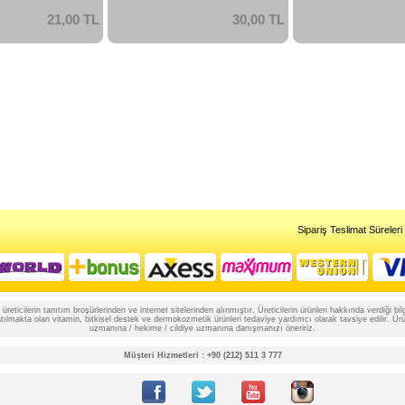
21,00 TL
30,00 TL
Sipariş Teslimat Süreleri
reticilerin tanıtım broşürlerinden ve internet sitelerinden alınmıştır. Üreticilerin ürünleri hakkında verdiği
lmakta olan vitamin, bitkisel destek ve dermokozmetik ürünleri tedaviye yardımcı olarak tavsiye edilir. Ürünle
uzmanına / hekime / cildiye uzmanına danışmanızı öneririz.
Müşteri Hizmetleri : +90 (212) 511 3 777