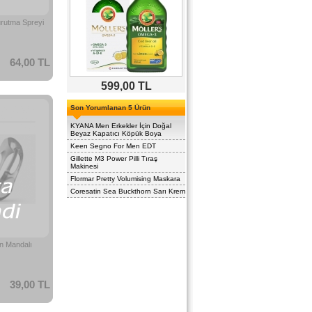
urutma Spreyi
64,00 TL
599,00 TL
Son Yorumlanan 5 Ürün
KYANA Men Erkekler İçin Doğal
Beyaz Kapatıcı Köpük Boya
Keen Segno For Men EDT
Gillette M3 Power Pilli Tıraş
Makinesi
Flormar Pretty Volumising Maskara
Coresatin Sea Buckthorn Sarı Krem
un Mandalı
39,00 TL