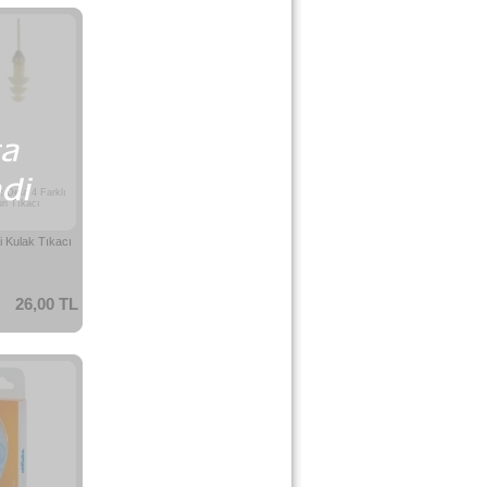
k Defa 4 Farklı
n Tıkacı
i Kulak Tıkacı
26,00 TL