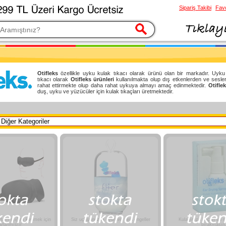
Sipariş Takibi
Favo
esi
Otifleks
özellikle uyku kulak tıkacı olarak ürünü olan bir markadır. Uyk
tıkacı olarak
Otifleks ürünleri
kullanılmakta olup dış etkenlerden ve sesle
rahat ettirmekte olup daha rahat uykuya almayı amaç edinmektedir.
Otifle
duş, uyku ve yüzücüler için kulak tıkaçları üretmektedir.
rtam ışığını kesmek için
Siz uçuşunuzda uyurken sesi engeller
Kulağınıza kaçan su s
arlanmıştır
bırakmasın