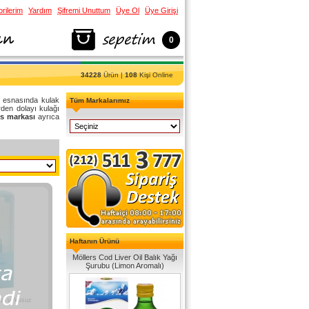
rilerim
Yardım
Şifremi Unuttum
Üye Ol
Üye Girişi
0
34228
Ürün |
108
Kişi Online
u esnasında kulak
Tüm Markalarımız
rden dolayı kulağı
ks markası
ayrıca
Haftanın Ürünü
Möllers Cod Liver Oil Balık Yağı
Şurubu (Limon Aromalı)
izi uykusuz
.