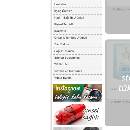
Herbalife
Otifleks 3 
İlginç Ürünler
Kadın Sağlığı Ürünleri
Kişisel Temizlik
Kozmetik
Organik Temizlik Ürünleri
Saç Bakımı
Sağlık Ürünleri
Sporcu Beslenmesi
TV Ürünleri
Vitamin ve Mineraller
Vücut Bakımı
Kulak kirinden k
Otifleks Kulak