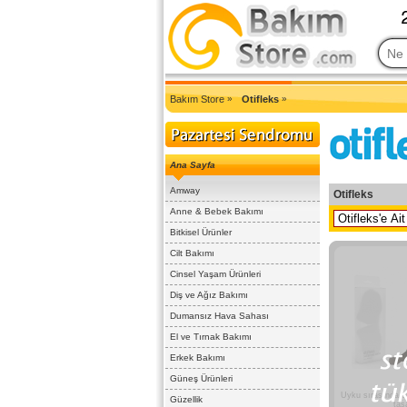
2007'den Beri Türkiye'nin En Güncel Bakım Ürünleri Eczane Sit
Bakım Store
»
Otifleks
»
Ana Sayfa
Amway
Otifleks
Anne & Bebek Bakımı
Bitkisel Ürünler
Cilt Bakımı
Cinsel Yaşam Ürünleri
Diş ve Ağız Bakımı
Dumansız Hava Sahası
El ve Tırnak Bakımı
Erkek Bakımı
Güneş Ürünleri
Uyku sırasında o
Güzellik
tas