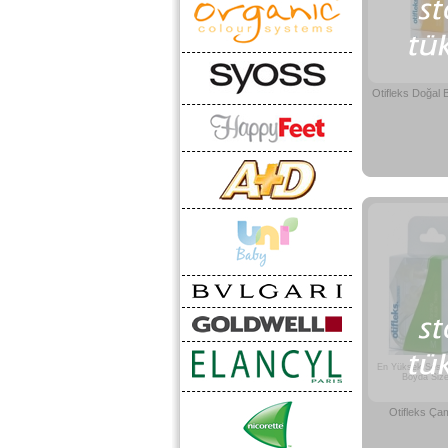
Otifleks Doğal
En Yüksek Ses Ya
Boyda Siz
Otifleks Çam