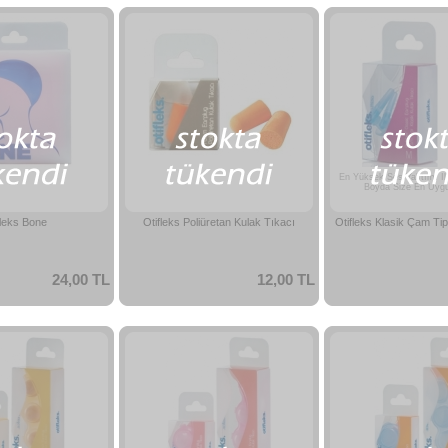
En Yüksek Ses Yalıtımı İl
Boyda Size En Uygu
fleks Bone
Otifleks Poliüretan Kulak Tıkacı
Otifleks Klasik Çam Tip
24,00 TL
12,00 TL