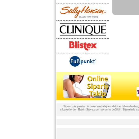
Sitemizde yeralan ürünler ambalajlarındaki açıklamalardan, ü
şikayetlerden BakimStore.com sorumlu değildir. Sitemizde satı