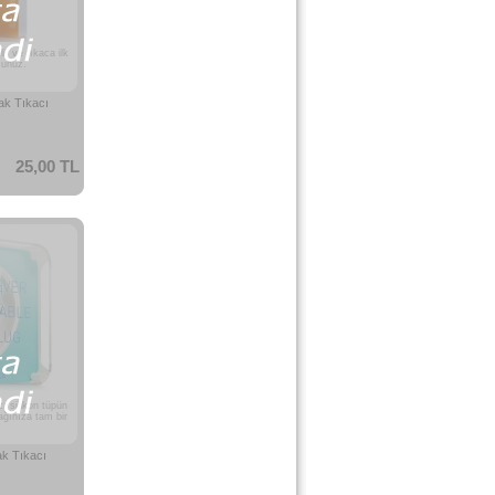
ir ve tıkaca ilk
sunuz.
lak Tıkacı
25,00 TL
cı silikon tüpün
ağınıza tam bir
ak Tıkacı