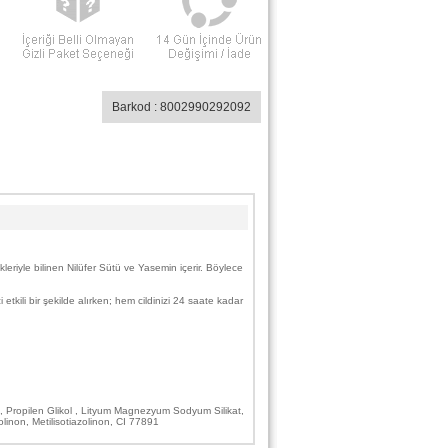
Barkod : 8002990292092
eriyle bilinen Nilüfer Sütü ve Yasemin içerir. Böylece
tkili bir şekilde alırken; hem cildinizi 24 saate kadar
üm, Propilen Glikol , Lityum Magnezyum Sodyum Silikat,
inon, Metilisotiazolinon, CI 77891