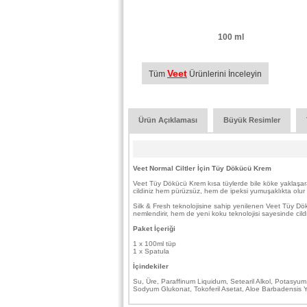
100 ml
Veet
Tüm
Ürünlerini İnceleyin
Ürün Açıklaması
Büyük Resimler
Veet Normal Ciltler İçin Tüy Dökücü Krem
Veet Tüy Dökücü Krem kısa tüylerde bile köke yaklaşarak
cildiniz hem pürüzsüz, hem de ipeksi yumuşaklıkta olur 
Silk & Fresh teknolojisine sahip yenilenen Veet Tüy Dökü
nemlendirir, hem de yeni koku teknolojisi sayesinde cil
Paket İçeriği
1 x 100ml tüp
1 x Spatula
İçindekiler
Su, Üre, Paraffinum Liquidum, Setearil Alkol, Potasyum 
Sodyum Glukonat, Tokoferil Asetat, Aloe Barbadensis Y