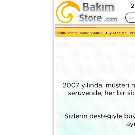
2007'den Beri Türkiye'nin En Güncel Bakım Ürünleri Eczane Sit
Bakım Store
»
Vücut Bakımı
»
Tüy Azaltıcı
»
Vee