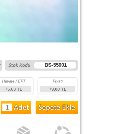
BS-55901
Havale / EFT
Fiyatı
76,63 TL
79,00 TL