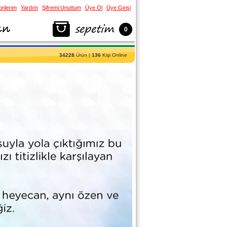
rilerim
Yardım
Şifremi Unuttum
Üye Ol
Üye Girişi
0
34228
Ürün |
136
Kişi Online