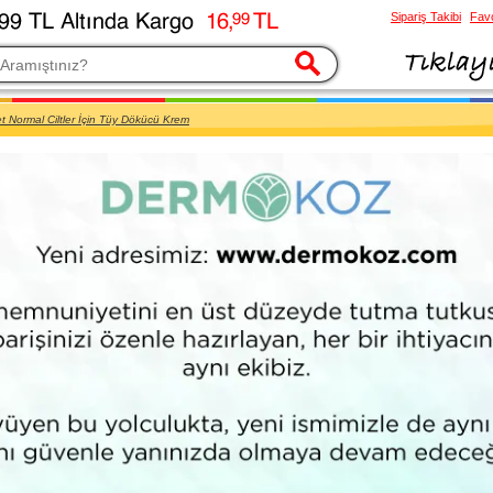
Sipariş Takibi
Favo
esi
t Normal Ciltler İçin Tüy Dökücü Krem