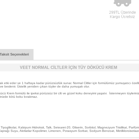
Taksit Seçenekleri
VEET NORMAL CİLTLER İÇİN TÜY DÖKÜCÜ KREM
 etki eder ve 1 haftaya kadar pürüzsüzlük sunar. Normal Ciltler için formülümüz yumuşatıcı özellikl
ve beslenir. Üstelik yeniden çıkan tüyler de daha yumuşak olur.
cü Krem formülü ile ipeksi pürüzsüz bir cilt ve güzel koku deneyimi yaşatır. İstenmeyen tüylerinizi e
dinizde kötü koku bırakmaz.
Tiyoglikolat, Kalsiyum Hidroksit, Talk, Setearet-20, Gliserin, Sorbitol, Magnezyum Trisilikat, Parf
aprağı Suyu, Akrilatlar Kopolimer, Limonen, Potasyum Sorbat, Sodyum Benzoat, Metilkloroisotiazol