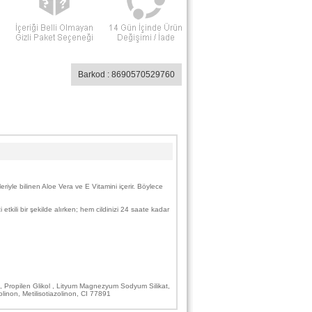
Barkod : 8690570529760
riyle bilinen Aloe Vera ve E Vitamini içerir. Böylece
tkili bir şekilde alırken; hem cildinizi 24 saate kadar
üm, Propilen Glikol , Lityum Magnezyum Sodyum Silikat,
inon, Metilisotiazolinon, CI 77891