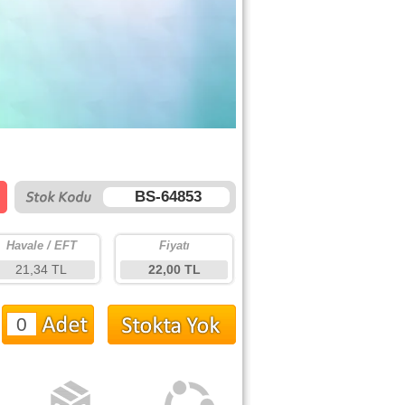
BS-64853
Havale / EFT
Fiyatı
21,34 TL
22,00 TL