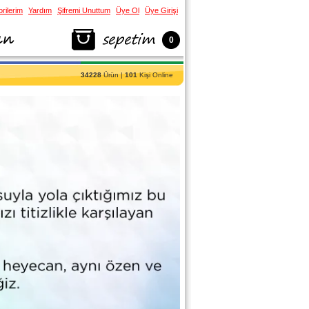
rilerim
Yardım
Şifremi Unuttum
Üye Ol
Üye Girişi
0
34228
Ürün |
101
Kişi Online