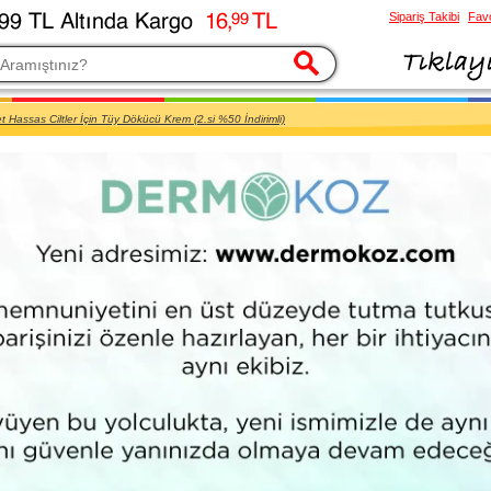
Sipariş Takibi
Favo
esi
t Hassas Ciltler İçin Tüy Dökücü Krem (2.si %50 İndirimli)