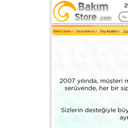
2007'den Beri Türkiye'nin En Güncel Bakım Ürünleri Eczane Sit
Bakım Store
»
Vücut Bakımı
»
Tüy Azaltıcı
»
Vee