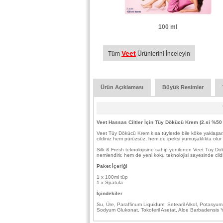
100 ml
Veet
Tüm
Ürünlerini İnceleyin
Ürün Açıklaması
Büyük Resimler
Veet Hassas Ciltler İçin Tüy Dökücü Krem (2.si %50 
Veet Tüy Dökücü Krem kısa tüylerde bile köke yaklaşarak 
cildiniz hem pürüzsüz, hem de ipeksi yumuşaklıkta olur 
Silk & Fresh teknolojisine sahip yenilenen Veet Tüy Dökü
nemlendirir, hem de yeni koku teknolojisi sayesinde cil
Paket İçeriği
1 x 100ml tüp
1 x Spatula
İçindekiler
Su, Üre, Paraffinum Liquidum, Setearil Alkol, Potasyum 
Sodyum Glukonat, Tokoferil Asetat, Aloe Barbadensis Y