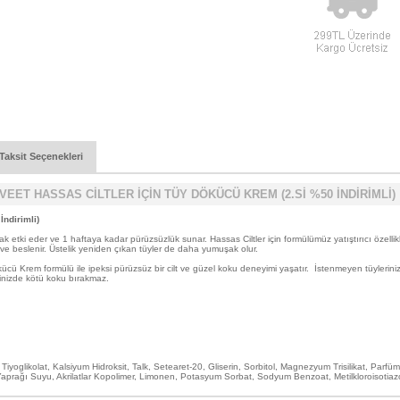
Taksit Seçenekleri
VEET HASSAS CİLTLER İÇİN TÜY DÖKÜCÜ KREM (2.Sİ %50 İNDİRİMLİ)
İndirimli)
etki eder ve 1 haftaya kadar pürüzsüzlük sunar. Hassas Ciltler için formülümüz yatıştırıcı özellikle
ve beslenir. Üstelik yeniden çıkan tüyler de daha yumuşak olur.
cü Krem formülü ile ipeksi pürüzsüz bir cilt ve güzel koku deneyimi yaşatır. İstenmeyen tüylerinizi e
dinizde kötü koku bırakmaz.
Tiyoglikolat, Kalsiyum Hidroksit, Talk, Setearet-20, Gliserin, Sorbitol, Magnezyum Trisilikat, Parf
aprağı Suyu, Akrilatlar Kopolimer, Limonen, Potasyum Sorbat, Sodyum Benzoat, Metilkloroisotiazol