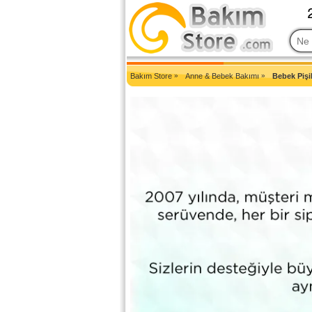
2007'den Beri Türkiye'nin En Güncel Bakım Ürünleri Eczane Sit
Bakım Store
»
Anne & Bebek Bakımı
»
Bebek Pişi