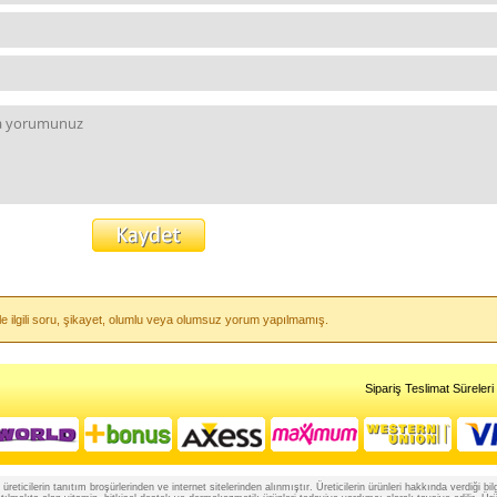
le ilgili soru, şikayet, olumlu veya olumsuz yorum yapılmamış.
Sipariş Teslimat Süreleri
reticilerin tanıtım broşürlerinden ve internet sitelerinden alınmıştır. Üreticilerin ürünleri hakkında verdiği