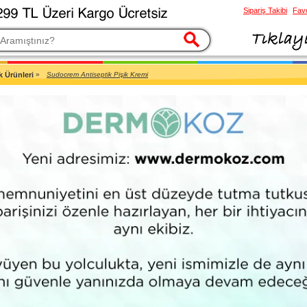
Sipariş Takibi
Favo
esi
k Ürünleri
»
Sudocrem Antiseptik Pişik Kremi