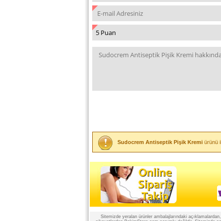
Sudocrem Antiseptik Pişik Kremi
ürünü i
Sitemizde yeralan ürünler ambalajlarındaki açıklamalardan, ü