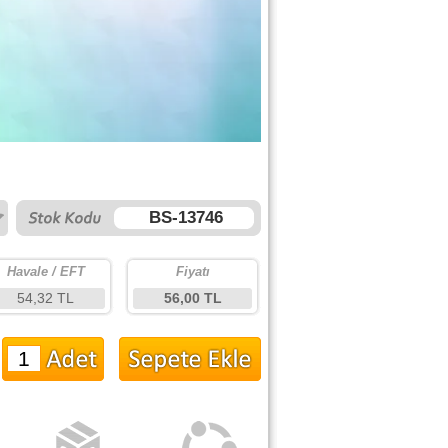
BS-13746
Havale / EFT
Fiyatı
54,32 TL
56,00 TL