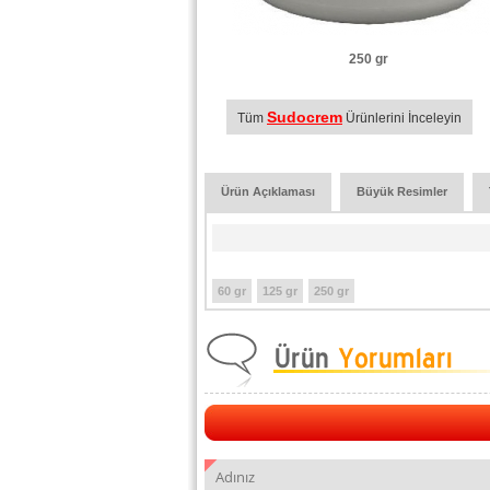
250 gr
Sudocrem
Tüm
Ürünlerini İnceleyin
Ürün Açıklaması
Büyük Resimler
60 gr
125 gr
250 gr