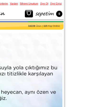
rilerim
Yardım
Şifremi Unuttum
Üye Ol
Üye Girişi
0
34228
Ürün |
115
Kişi Online