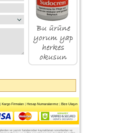
|
Kargo Firmaları
|
Hesap Numaralarımız
|
Bize Ulaşın
 bilgilerden ve yazım hatalarından kaynaklanan sorunlardan ve