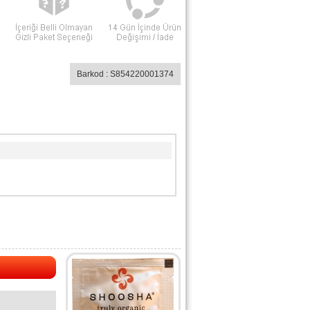
Barkod : S854220001374