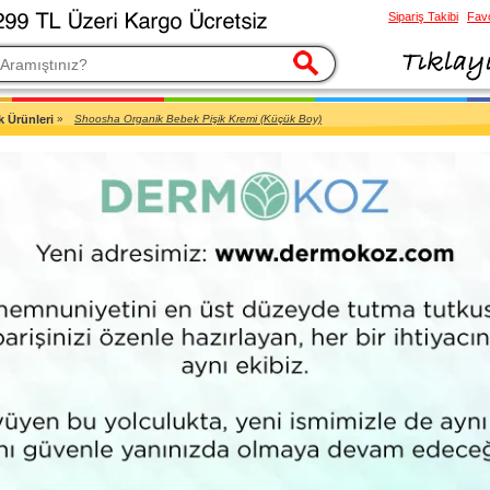
Sipariş Takibi
Favo
esi
k Ürünleri
»
Shoosha Organik Bebek Pişik Kremi (Küçük Boy)