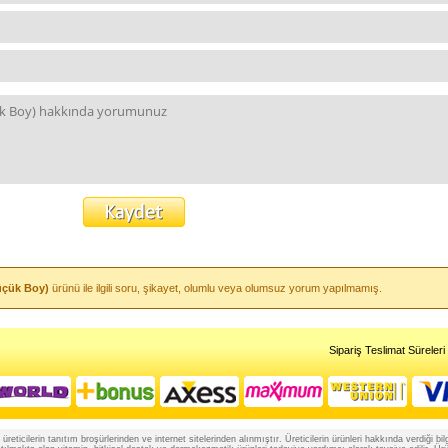
üçük Boy)
ürünü ile ilgili soru, şikayet, olumlu veya olumsuz yorum yapılmamış.
Sipariş Teslimat Süreleri
reticilerin tanıtım broşürlerinden ve internet sitelerinden alınmıştır. Üreticilerin ürünleri hakkında verdiği