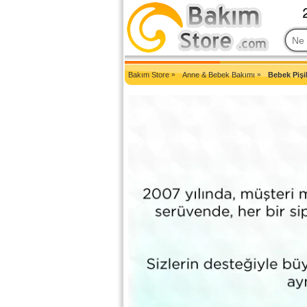
2007'den Beri Türkiye'nin En Güncel Bakım Ürünleri Eczane Sit
Bakım Store
»
Anne & Bebek Bakımı
»
Bebek Pişi