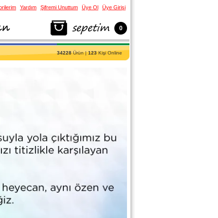
rilerim
Yardım
Şifremi Unuttum
Üye Ol
Üye Girişi
0
34228
Ürün |
123
Kişi Online