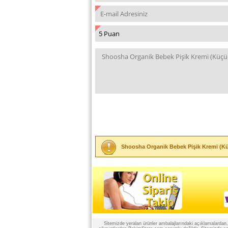
Shoosha Organik Bebek Pişik Kremi (K
Sitemizde yeralan ürünler ambalajlarındaki açıklamalardan, ü