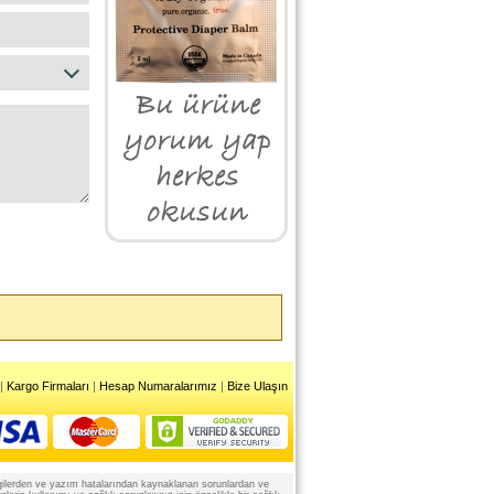
|
Kargo Firmaları
|
Hesap Numaralarımız
|
Bize Ulaşın
 bilgilerden ve yazım hatalarından kaynaklanan sorunlardan ve