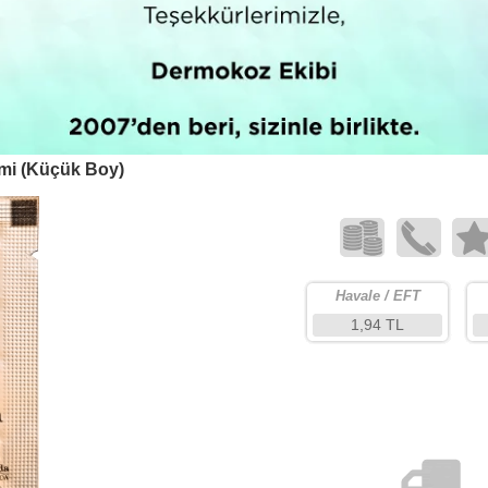
mi (Küçük Boy)
Havale / EFT
1,94 TL