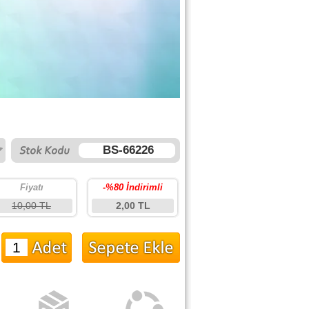
BS-66226
Fiyatı
-%80 İndirimli
10,00 TL
2,00 TL