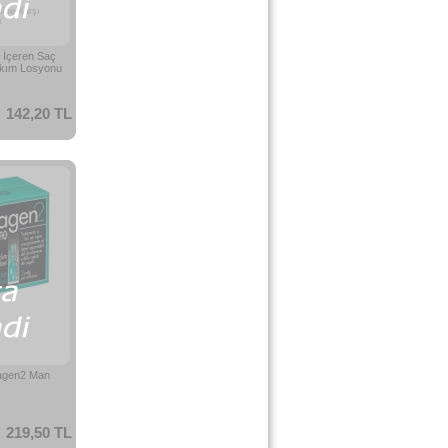
sine Karşı
ı
n İçeren Saç
akım Losyonu
142,20 TL
nagen2 Man
219,50 TL