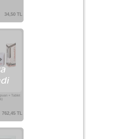
34,50 TL
uan + Tablet
ı)
762,45 TL