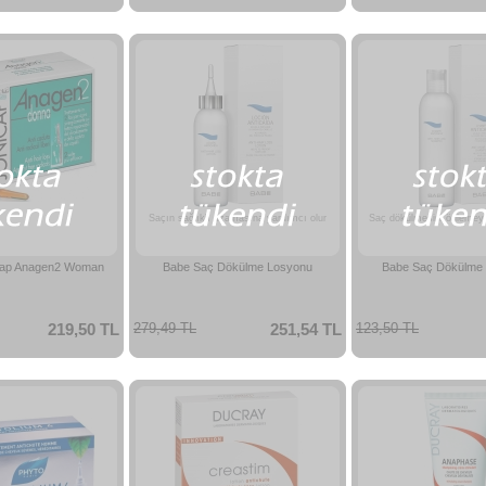
Saçın sağlıklı uzamasına yardımcı olur
Saç dökülmesini önlemeye
cap Anagen2 Woman
Babe Saç Dökülme Losyonu
Babe Saç Dökülme
219,50 TL
279,49 TL
251,54 TL
123,50 TL