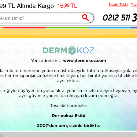
Sipariş Takibi
Favo
esi
i