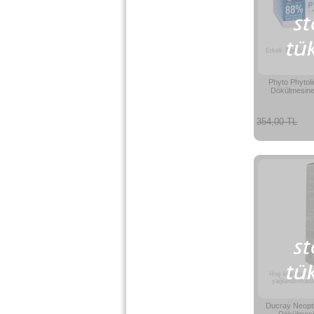
Erkek Tipi Saç D
Phyto Phytol
Dökülmesine 
354,00 TL
Hoş kokusu ve h
yağlandırmada
Ducray Neopt