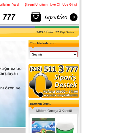
rilerim
Yardım
Şifremi Unuttum
Üye Ol
Üye Girişi
0
34228
Ürün |
97
Kişi Online
Tüm Markalarımız
Haftanın Ürünü
Möllers Omega 3 Kapsül