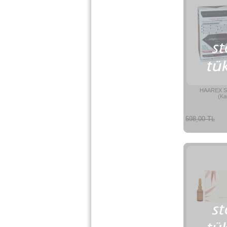
HAAREX S
(Ka
598,00 TL