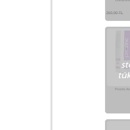
Dökülmesi
269,90 TL
Prozinc Ar