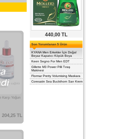
440,00 TL
Son Yorumlanan 5 Ürün
KYANA Men Erkekler İçin Doğal
Beyaz Kapatıcı Köpük Boya
Keen Segno For Men EDT
Gillette M3 Power Pilli Tıraş
Makinesi
Flormar Pretty Volumising Maskara
Coresatin Sea Buckthorn Sarı Krem
 yeni ve sağlıklı
tekler.
e Karşı Yoğun
204,25 TL