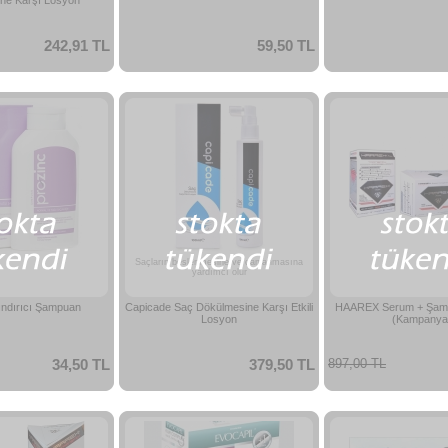
ne Karşı Losyon
242,91 TL
59,50 TL
Saçların beslenmesine ve canlanmasına
yardımcı olur
ındırıcı Şampuan
Capicade Saç Dökülmesine Karşı Etkili
HAAREX Serum + Şamp
Losyon
(Kampanyal
34,50 TL
379,50 TL
897,00 TL