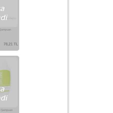
ıma hazırlayıcı
 Şampuan
78,21 TL
ci Şampuan