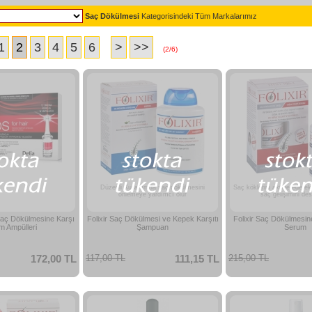
Saç Dökülmesi
Kategorisindeki Tüm Markalarımız
1
2
3
4
5
6
>
>>
(2/6)
Düzenli Kullanımda saç dökülmesini
Saç köklerini aktive ederek
önlemeye yardımcı olur
saç gelişimini des
ç Dökülmesine Karşı
Folixir Saç Dökülmesi ve Kepek Karşıtı
Folixir Saç Dökülmesin
m Ampülleri
Şampuan
Serum
172,00 TL
117,00 TL
111,15 TL
215,00 TL