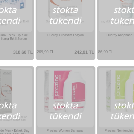
ökülmesine Karşı Etkili
Saç Dökülmesine Karşı Losyon
saç dökülmesine karşı bak
Serum
şampuan
ium4 Erkek Tipi Saç
Ducray Creastim Losyon
Ducray Anaphase
Karşı Etkili Serum
318,60 TL
269,90 TL
242,91 TL
86,90 TL
afif yapısıyla saçları
n kolayca nüfüz eder
ide Men - Erkek Saç
Prozinc Women Şampuan
Prozinc Nemlendiri