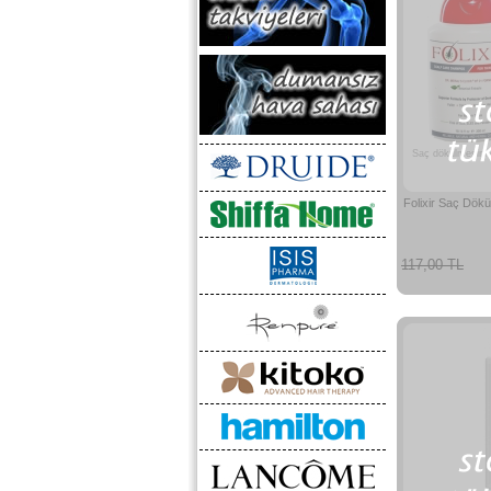
Saç dökülmesini 
Folixir Saç Dök
117,00 TL