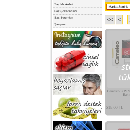
Saç Maskeleri
Saç Şekillendirici
Saç Serumları
<<
<
Şampuan
Cameleo SOS Sa
Bakı
215,00 TL