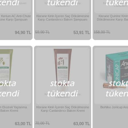
 karşı etkili şampuan.
Kinin / Saç Dökülmesine Karşı
Kinin / Saç Dökülme
Canlandırıcı
Canlandırıc
 Kerium AC Anti-Chute
Klorane Kinin İçeren Saç Dökülmesine
Klorane Quinine Kini
ine Karşı Şampuan
Karşı Canlandırıcı Bakım Şampuanı
Dökülmesine Karşı B
94,90 TL
59,90 TL
53,91 TL
158,00 TL
Kinin / Saç Dökülmesine Karşı
Canlandırıcı
n Ekstreli Yaşlanma
Klorane Kinin İçeren Saç Dökülmesine
BioNike Jonicap A
ı Bakım Kremi
Karşı Canlandırıcı Bakım Kremi
63,00 TL
70,00 TL
63,00 TL