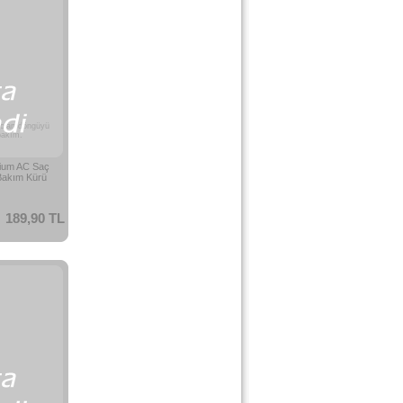
olan döngüyü
bakım.
ium AC Saç
Bakım Kürü
189,90 TL