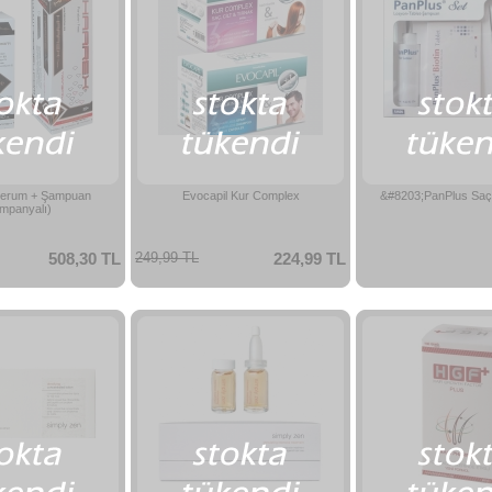
erum + Şampuan
Evocapil Kur Complex
&#8203;PanPlus Saç
mpanyalı)
508,30 TL
249,99 TL
224,99 TL