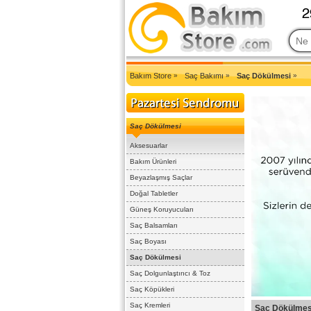
2007'den Beri Türkiye'nin En Güncel Bakım Ürünleri Eczane Sit
Bakım Store
»
Saç Bakımı
»
Saç Dökülmesi
»
Saç Dökülmesi
Aksesuarlar
Bakım Ürünleri
Beyazlaşmış Saçlar
Doğal Tabletler
Güneş Koruyucuları
Saç Balsamları
Saç Boyası
Saç Dökülmesi
Saç Dolgunlaştırıcı & Toz
Saç Köpükleri
Saç Kremleri
Saç Dökülmes