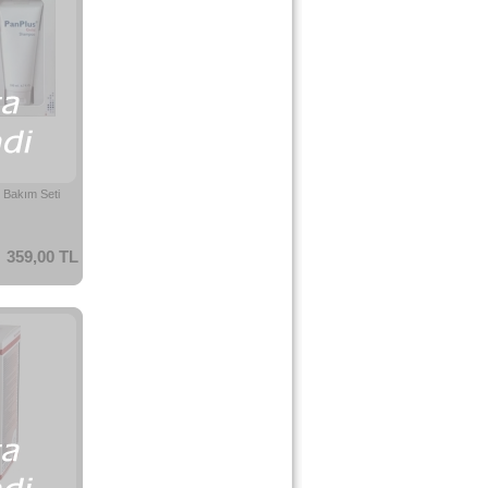
 Bakım Seti
359,00 TL