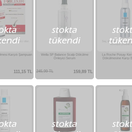
önlemeye yardımcı olur.
Saç dökülmesine sebep 
kırmaya yönelik 
ülmesi Karşıtı Şampuan
Wella SP Balance Scalp Dökülme
La Roche Posay Ker
Önleyici Serum
Dökülmesine Karşı 
111,15 TL
245,99 TL
159,89 TL