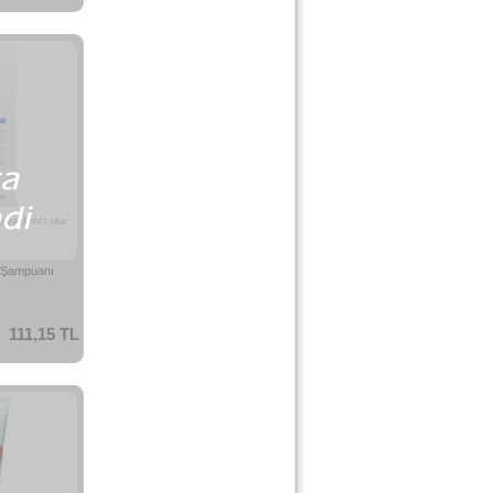
 yardımcı olur
 Şampuanı
111,15 TL