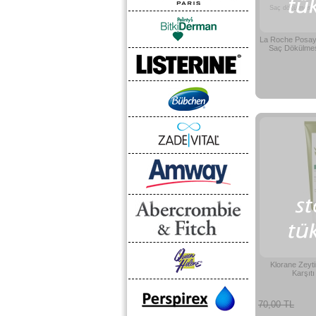
Saç dökülmesine
La Roche Posay
Saç Dökülmes
Klorane Zeyti
Karşıt
70,00 TL