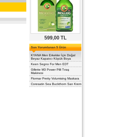
599,00 TL
Son Yorumlanan 5 Ürün
KYANA Men Erkekler İçin Doğal
Beyaz Kapatıcı Köpük Boya
Keen Segno For Men EDT
Gillette M3 Power Pilli Tıraş
Makinesi
Flormar Pretty Volumising Maskara
Coresatin Sea Buckthorn Sarı Krem