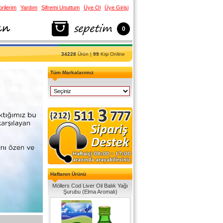
rilerim
Yardım
Şifremi Unuttum
Üye Ol
Üye Girişi
0
34228
Ürün |
99
Kişi Online
Tüm Markalarımız
Haftanın Ürünü
Möllers Cod Liver Oil Balık Yağı
Şurubu (Elma Aromalı)