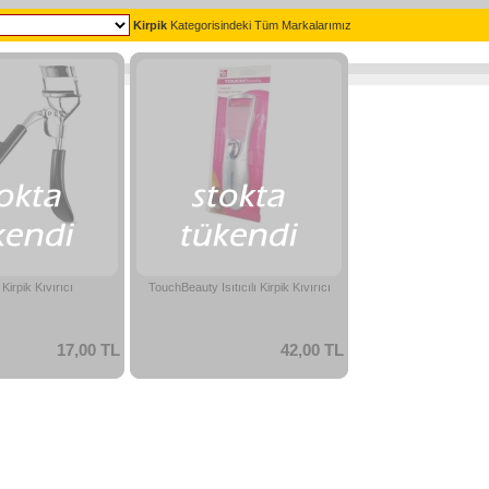
Kirpik
Kategorisindeki Tüm Markalarımız
Kirpik Kıvırıcı
TouchBeauty Isıtıcılı Kirpik Kıvırıcı
17,00 TL
42,00 TL