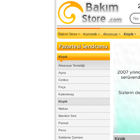
2007'den Beri Türkiye'nin En Güncel Bakım Ürünleri Eczane Sit
Bakım Store
»
Kozmetik
»
Aksesuar
»
Kirpik
»
Kirpik
Aksesuar Temizliği
Ayna
Cımbız
Fırça
Kalemtıraş
Kirpik
Makas
Manikür Seti
Pamuk
Pens
Saklama Çantası
Kirpik