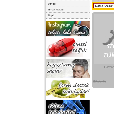
Sünger
Tırnak Makası
Törpü
Flormar 
20,00 TL