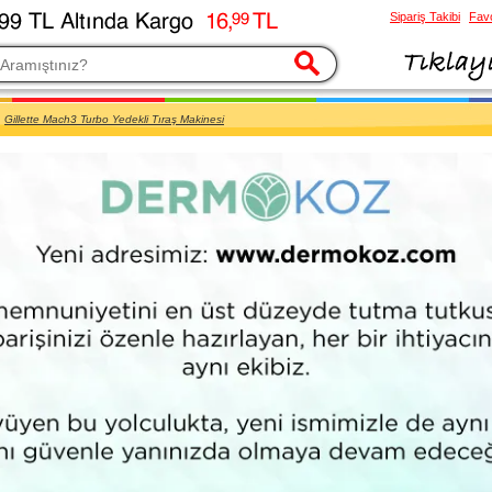
Sipariş Takibi
Favo
esi
Gillette Mach3 Turbo Yedekli Tıraş Makinesi