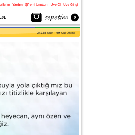
rilerim
Yardım
Şifremi Unuttum
Üye Ol
Üye Girişi
0
34228
Ürün |
90
Kişi Online