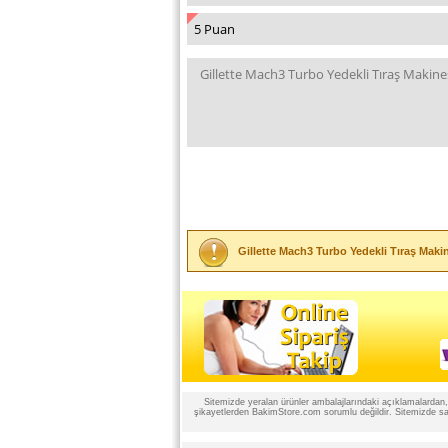
Gillette Mach3 Turbo Yedekli Tıraş Maki
Sitemizde yeralan ürünler ambalajlarındaki açıklamalardan, ü
şikayetlerden BakimStore.com sorumlu değildir. Sitemizde satı