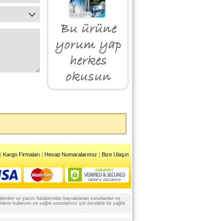
|
Kargo Firmaları
|
Hesap Numaralarımız
|
Bize Ulaşın
 bilgilerden ve yazım hatalarından kaynaklanan sorunlardan ve
rin kullanımı ve sağlık sorunlarınız için öncelikle bir sağlık