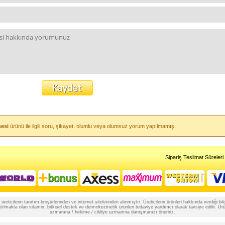
nesi
ürünü ile ilgili soru, şikayet, olumlu veya olumsuz yorum yapılmamış.
Sipariş Teslimat Süreleri
reticilerin tanıtım broşürlerinden ve internet sitelerinden alınmıştır. Üreticilerin ürünleri hakkında verdiği
lmakta olan vitamin, bitkisel destek ve dermokozmetik ürünleri tedaviye yardımcı olarak tavsiye edilir. Ürünle
uzmanına / hekime / cildiye uzmanına danışmanızı öneririz.