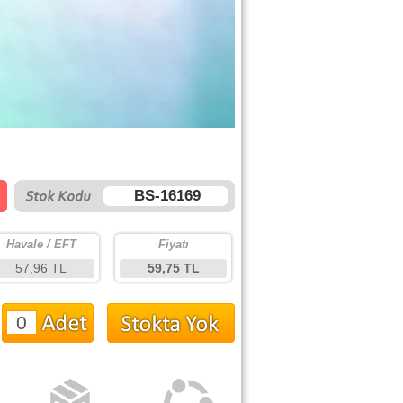
BS-16169
Havale / EFT
Fiyatı
57,96 TL
59,75 TL