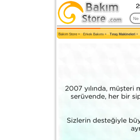
2007'den Beri Türkiye'nin En Güncel Bakım Ürünleri Eczane Sit
Bakım Store
»
Erkek Bakımı
»
Tıraş Makineleri
»