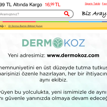
Sipariş Takibi
Favo
esi
ığı
»
Dr Senna Barnio Bitkisel Şurup