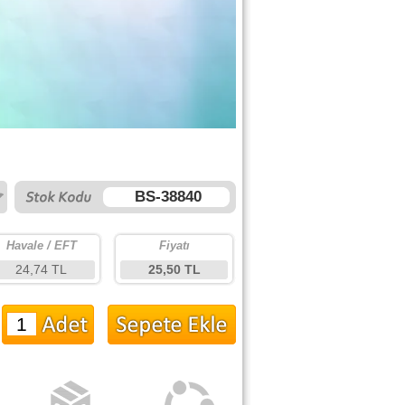
BS-38840
Havale / EFT
Fiyatı
24,74 TL
25,50 TL