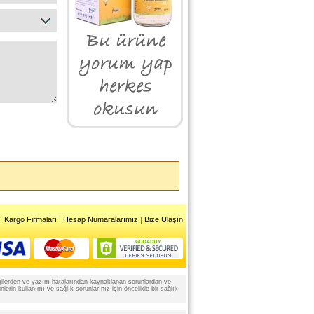
|
Kargo Firmaları
|
Hesap Numaralarımız
|
Bize Ulaşın
 bilgilerden ve yazım hatalarından kaynaklanan sorunlardan ve
rin kullanımı ve sağlık sorunlarınız için öncelikle bir sağlık