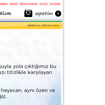
rilerim
Yardım
Şifremi Unuttum
Üye Ol
Üye Girişi
0
34228
Ürün |
113
Kişi Online