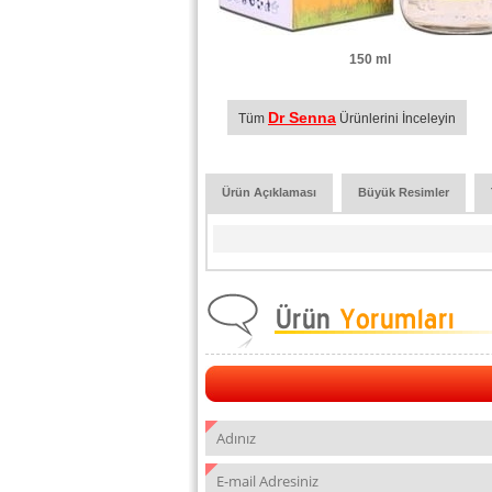
150 ml
Dr Senna
Tüm
Ürünlerini İnceleyin
Ürün Açıklaması
Büyük Resimler