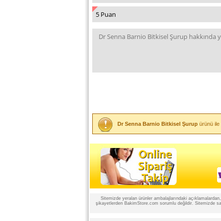
Dr Senna Barnio Bitkisel Şurup
ürünü ile
Sitemizde yeralan ürünler ambalajlarındaki açıklamalardan, ü
şikayetlerden BakimStore.com sorumlu değildir. Sitemizde satı