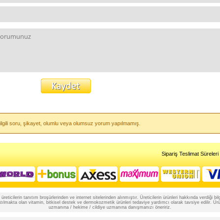
 ilgili soru, şikayet, olumlu veya olumsuz yorum yapılmamış.
Sipariş Teslimat Süreleri
reticilerin tanıtım broşürlerinden ve internet sitelerinden alınmıştır. Üreticilerin ürünleri hakkında verdiği
lmakta olan vitamin, bitkisel destek ve dermokozmetik ürünleri tedaviye yardımcı olarak tavsiye edilir. Ürünle
uzmanına / hekime / cildiye uzmanına danışmanızı öneririz.