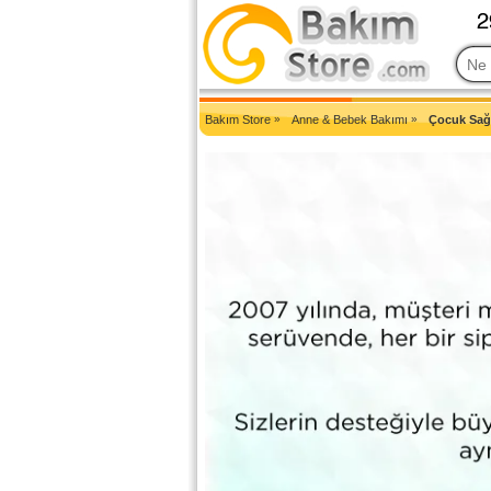
2007'den Beri Türkiye'nin En Güncel Bakım Ürünleri Eczane Sit
Bakım Store
»
Anne & Bebek Bakımı
»
Çocuk Sağl