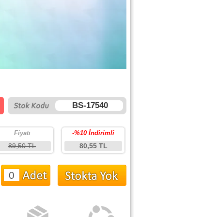
BS-17540
Fiyatı
-%10 İndirimli
89,50 TL
80,55 TL