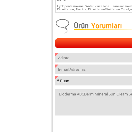
Cyclopentasiloxane, Water, Zinc Oxide, Titanium Dioxid
Dimethicone, Alumina, Dimethicone/Methicone Copolyme