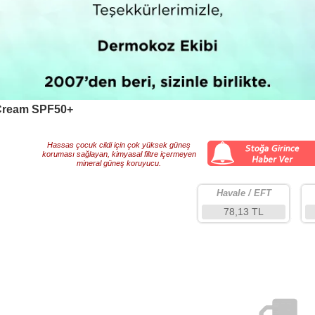
Cream SPF50+
Hassas çocuk cildi için çok yüksek güneş
koruması sağlayan, kimyasal filtre içermeyen
mineral güneş koruyucu.
Havale / EFT
78,13 TL