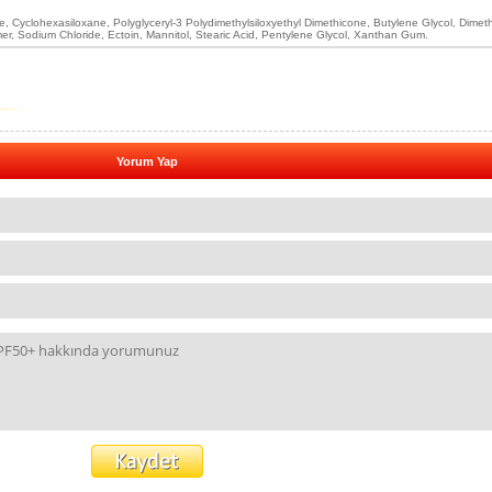
e, Cyclohexasiloxane, Polyglyceryl-3 Polydimethylsiloxyethyl Dimethicone, Butylene Glycol, Dimet
r, Sodium Chloride, Ectoin, Mannitol, Stearic Acid, Pentylene Glycol, Xanthan Gum.
Yorum Yap