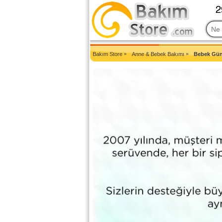
2007'den Beri Türkiye'nin En Güncel Bakım Ürünleri Eczane Sit
Bakım Store
»
Anne & Bebek Bakımı
»
Bebek Gün