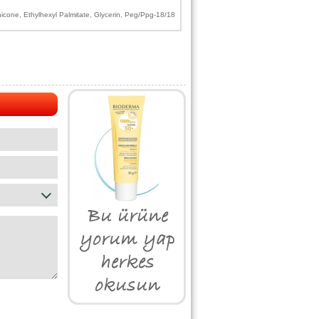
hicone, Ethylhexyl Palmitate, Glycerin, Peg/Ppg-18/18