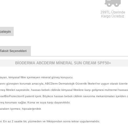
celeyin
Taksit Seçenekleri
BİODERMA ABCDERM MİNERAL SUN CREAM SPF50+
ayan, kimyasal filtre içermeyen mineral güneş koruyucu.
ını güneşten korumak amacıyla, ABCDerm Dermatolojik Güvenlik İlkeleri’ne uygun olarak özenle ür
filtreleri sayesinde, hassas bebek cildinde kimyasal filtrelere karşı gelişmesi muhtemel hassasiyet
lBioProtection® patenti içerir. Böylece hassas bebek cildinin savunma mekanizmaları içeriden de 
eş koruması sağlar. Kuma ve suya karşı dayanıklıdır.
araben içermez, hipoalerjeniktir.
. En az 2 saatte bir, yüzmeden ve friksiyondan sonra tekrar uygulanmalıdır.