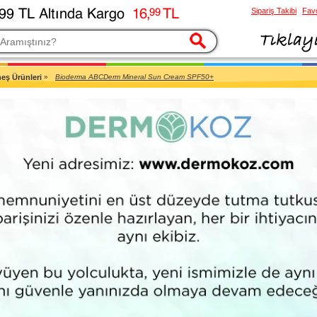
Sipariş Takibi
Favo
esi
eş Ürünleri
»
Bioderma ABCDerm Mineral Sun Cream SPF50+