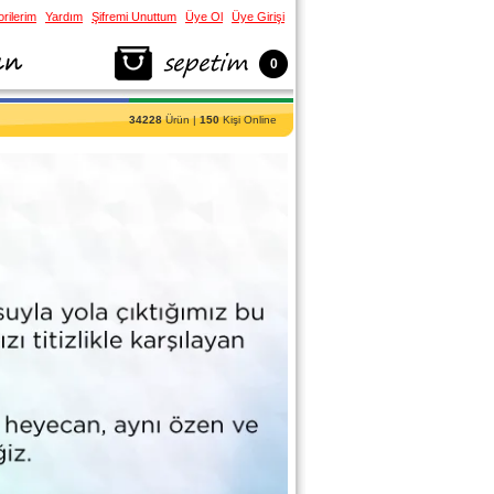
rilerim
Yardım
Şifremi Unuttum
Üye Ol
Üye Girişi
0
34228
Ürün |
150
Kişi Online