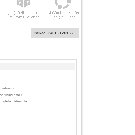
Barkod : 3401396936770
etilmiştir.
 riskini azaltır.
güçlendirilmiş olur.