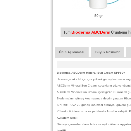
50 gr
Bioderma ABCDerm
Tüm
Ürünlerini İn
Ürün Açıklaması
Büyük Resimler
Bioderma ABCDerm Mineral Sun Cream SPF50+
Hassas çocuk cildi için çok yüksek güneş koruması sağl
ABCDerm Mineral Sun Cream, çocukların yüz ve vücutlar
ABCDerm Mineral Sun Cream, içerdiği %100 mineral güneş 
Bioderma’nın güneş korumasında devrim yaratan Hücrese
SPF 50+, UVA 20 güneş koruması oranıyla, güvenli gün
Yüksek cilt toleransına ve parfümsüz formüle sahiptir. P
Kullanım Şekli
Güneşe çıkmadan önce bolca ve eşit miktarda uygulanır
İçeriği