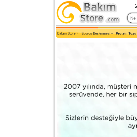
2007'den Beri Türkiye'nin En Güncel Bakım Ürünleri Eczane Sit
Bakım Store
»
Sporcu Beslenmesi
»
Protein Tozu