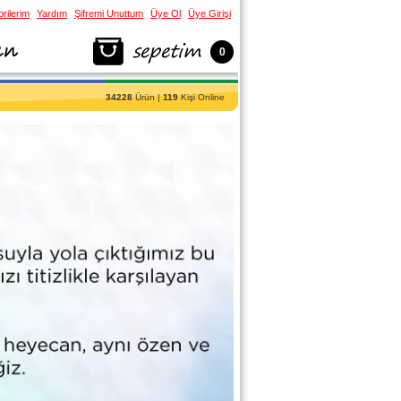
rilerim
Yardım
Şifremi Unuttum
Üye Ol
Üye Girişi
0
34228
Ürün |
119
Kişi Online