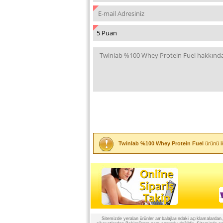
Twinlab %100 Whey Protein Fuel
ürünü il
Sitemizde yeralan ürünler ambalajlarındaki açıklamalardan, ü