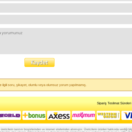
e ilgili soru, şikayet, olumlu veya olumsuz yorum yapılmamış.
Sipariş Teslimat Süreleri
reticilerin tanıtım broşürlerinden ve internet sitelerinden alınmıştır. Üreticilerin ürünleri hakkında verdiği