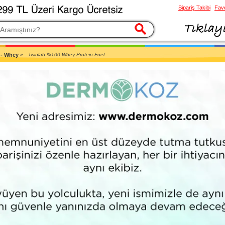
Sipariş Takibi
Favo
esi
 - Whey
»
Twinlab %100 Whey Protein Fuel