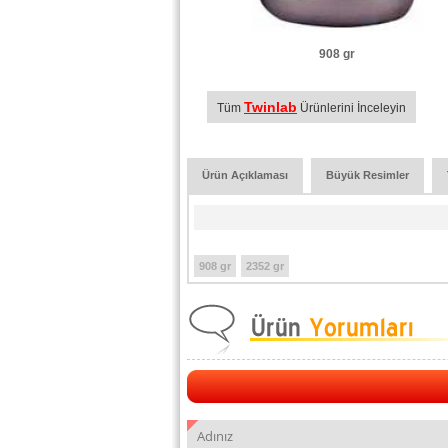
908 gr
Twinlab
Tüm
Ürünlerini İnceleyin
Ürün Açıklaması
Büyük Resimler
908 gr
2352 gr