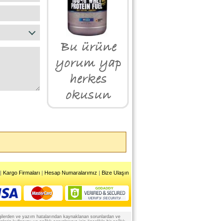
|
Kargo Firmaları
|
Hesap Numaralarımız
|
Bize Ulaşın
 bilgilerden ve yazım hatalarından kaynaklanan sorunlardan ve