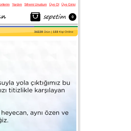
rilerim
Yardım
Şifremi Unuttum
Üye Ol
Üye Girişi
0
34228
Ürün |
133
Kişi Online