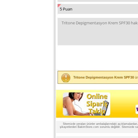
Tritone Depigmentasyon Krem SPF30
ür
Sitemizde yeralan ürünler ambalajlarındaki açıklamalardan, ü
şikayetlerden BakimStore.com sorumlu değildir. Sitemizde satı