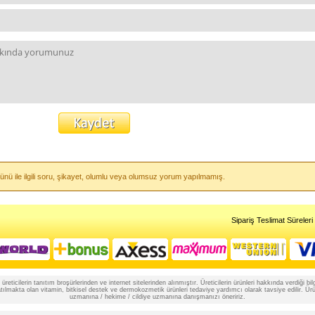
ünü ile ilgili soru, şikayet, olumlu veya olumsuz yorum yapılmamış.
Sipariş Teslimat Süreleri
reticilerin tanıtım broşürlerinden ve internet sitelerinden alınmıştır. Üreticilerin ürünleri hakkında verdiği
lmakta olan vitamin, bitkisel destek ve dermokozmetik ürünleri tedaviye yardımcı olarak tavsiye edilir. Ürünle
uzmanına / hekime / cildiye uzmanına danışmanızı öneririz.