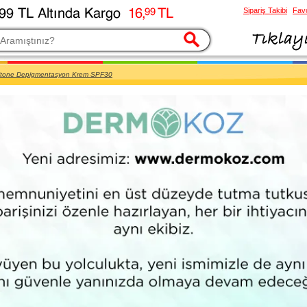
Sipariş Takibi
Favo
esi
ritone Depigmentasyon Krem SPF30