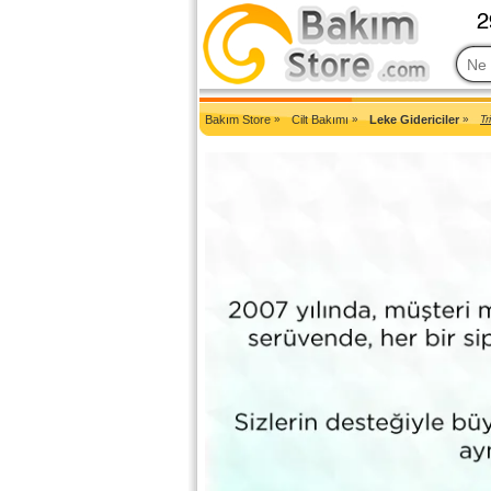
2007'den Beri Türkiye'nin En Güncel Bakım Ürünleri Eczane Sit
Bakım Store
»
Cilt Bakımı
»
Leke Gidericiler
»
T