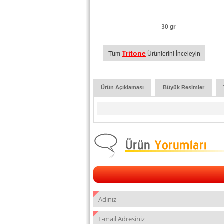
30 gr
Tritone
Tüm
Ürünlerini İnceleyin
Ürün Açıklaması
Büyük Resimler