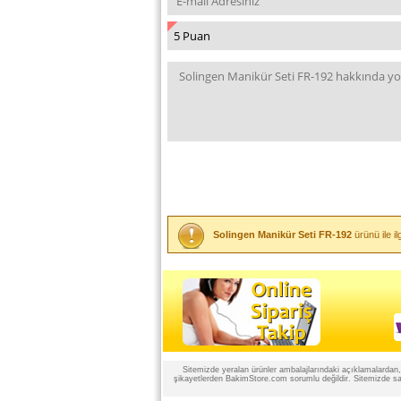
Solingen Manikür Seti FR-192
ürünü ile i
Sitemizde yeralan ürünler ambalajlarındaki açıklamalardan, ü
şikayetlerden BakimStore.com sorumlu değildir. Sitemizde satı