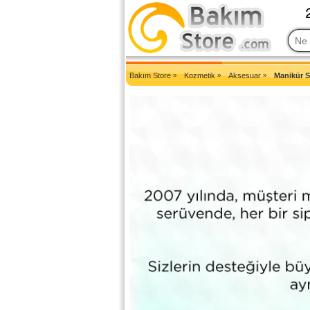
2007'den Beri Türkiye'nin En Güncel Bakım Ürünleri Eczane Sit
Bakım Store
»
Kozmetik
»
Aksesuar
»
Manikür S