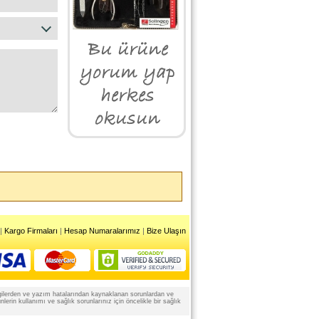
|
Kargo Firmaları
|
Hesap Numaralarımız
|
Bize Ulaşın
 bilgilerden ve yazım hatalarından kaynaklanan sorunlardan ve
rin kullanımı ve sağlık sorunlarınız için öncelikle bir sağlık