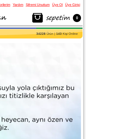
rilerim
Yardım
Şifremi Unuttum
Üye Ol
Üye Girişi
0
34228
Ürün |
143
Kişi Online