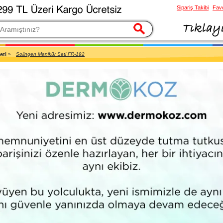
Sipariş Takibi
Favo
esi
eti
»
Solingen Manikür Seti FR-192