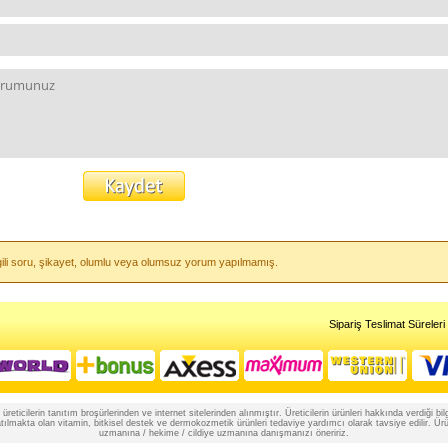
lgili soru, şikayet, olumlu veya olumsuz yorum yapılmamış.
Sipariş Teslimat Süreleri
reticilerin tanıtım broşürlerinden ve internet sitelerinden alınmıştır. Üreticilerin ürünleri hakkında verdiği
lmakta olan vitamin, bitkisel destek ve dermokozmetik ürünleri tedaviye yardımcı olarak tavsiye edilir. Ürünle
uzmanına / hekime / cildiye uzmanına danışmanızı öneririz.