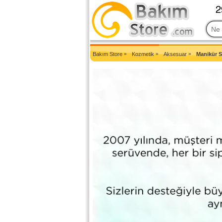
2007'den Beri Türkiye'nin En Güncel Bakım Ürünleri Eczane Sit
Bakım Store
»
Kozmetik
»
Aksesuar
»
Manikür S