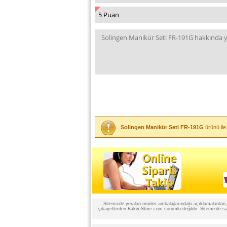
Solingen Manikür Seti FR-191G
ürünü ile
Sitemizde yeralan ürünler ambalajlarındaki açıklamalardan, ü
şikayetlerden BakimStore.com sorumlu değildir. Sitemizde satı