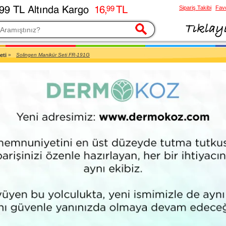
Sipariş Takibi
Favo
esi
eti
»
Solingen Manikür Seti FR-191G