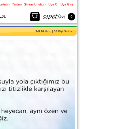
rilerim
Yardım
Şifremi Unuttum
Üye Ol
Üye Girişi
0
34228
Ürün |
98
Kişi Online