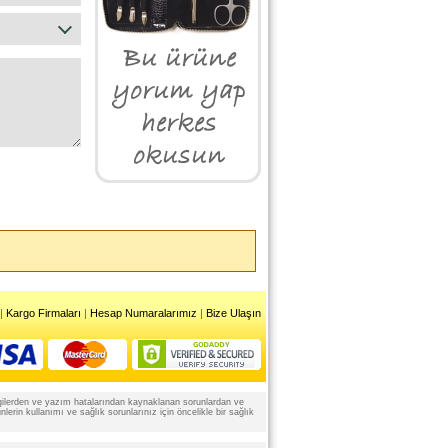
|
Kargo Firmaları
|
Hesap Numaralarımız
|
Bize Ulaşın
 bilgilerden ve yazım hatalarından kaynaklanan sorunlardan ve
rin kullanımı ve sağlık sorunlarınız için öncelikle bir sağlık