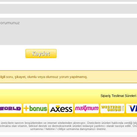
 ilgili soru, şikayet, olumlu veya olumsuz yorum yapılmamış.
Sipariş Teslimat Süreleri
reticilerin tanıtım broşürlerinden ve internet sitelerinden alınmıştır. Üreticilerin ürünleri hakkında verdiği
lmakta olan vitamin, bitkisel destek ve dermokozmetik ürünleri tedaviye yardımcı olarak tavsiye edilir. Ürünle
uzmanına / hekime / cildiye uzmanına danışmanızı öneririz.