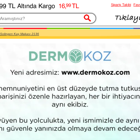
Sipariş Takibi
Favo
esi
Solingen Kaş Makası 2136