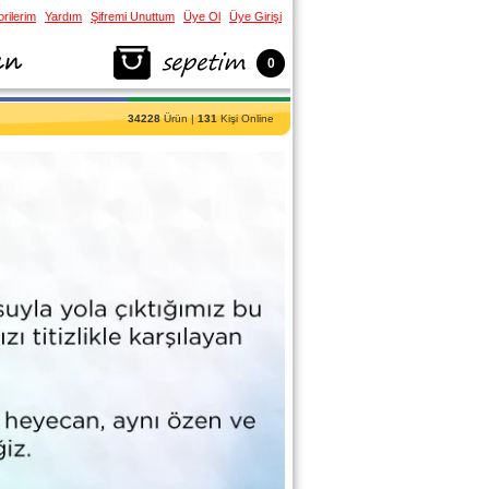
rilerim
Yardım
Şifremi Unuttum
Üye Ol
Üye Girişi
0
34228
Ürün |
131
Kişi Online