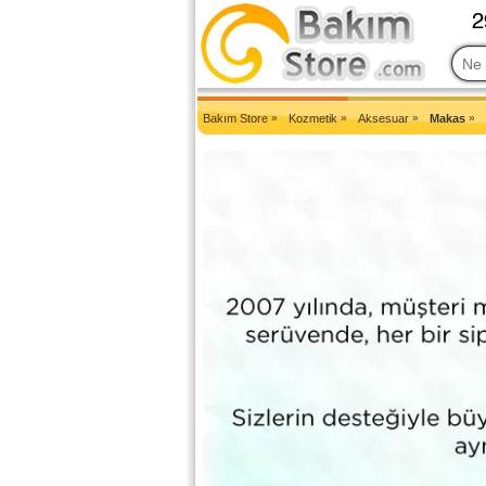
2007'den Beri Türkiye'nin En Güncel Bakım Ürünleri Eczane Sit
Bakım Store
»
Kozmetik
»
Aksesuar
»
Makas
»