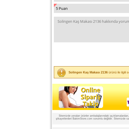
Solingen Kaş Makası 2136
ürünü ile ilgil
Sitemizde yeralan ürünler ambalajlarındaki açıklamalardan, ü
şikayetlerden BakimStore.com sorumlu değildir. Sitemizde satı