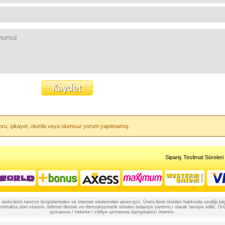
i soru, şikayet, olumlu veya olumsuz yorum yapılmamış.
Sipariş Teslimat Süreleri
reticilerin tanıtım broşürlerinden ve internet sitelerinden alınmıştır. Üreticilerin ürünleri hakkında verdiği
lmakta olan vitamin, bitkisel destek ve dermokozmetik ürünleri tedaviye yardımcı olarak tavsiye edilir. Ürünle
uzmanına / hekime / cildiye uzmanına danışmanızı öneririz.