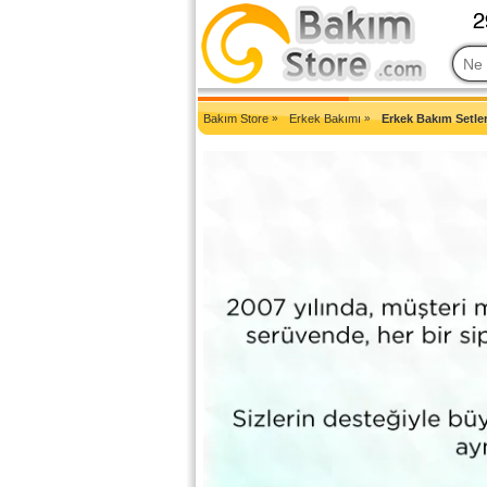
2007'den Beri Türkiye'nin En Güncel Bakım Ürünleri Eczane Sit
Bakım Store
»
Erkek Bakımı
»
Erkek Bakım Setler