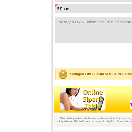
Solingen Erkek Bakım Seti FR-195
ürünü 
Sitemizde yeralan ürünler ambalajlarındaki açıklamalardan, ü
şikayetlerden BakimStore.com sorumlu değildir. Sitemizde satı