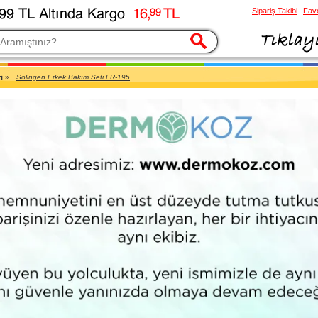
Sipariş Takibi
Favo
esi
i
»
Solingen Erkek Bakım Seti FR-195