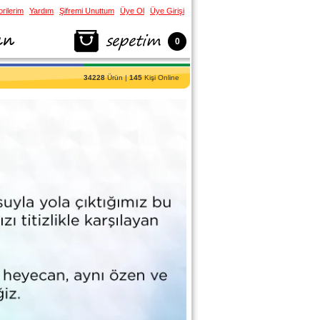
rilerim
Yardım
Şifremi Unuttum
Üye Ol
Üye Girişi
0
34228
Ürün |
145
Kişi Online