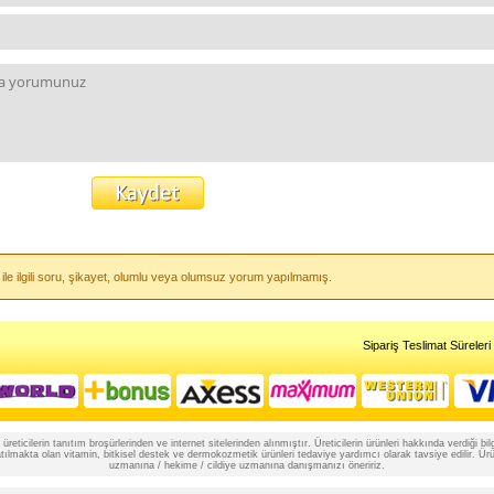
ile ilgili soru, şikayet, olumlu veya olumsuz yorum yapılmamış.
Sipariş Teslimat Süreleri
reticilerin tanıtım broşürlerinden ve internet sitelerinden alınmıştır. Üreticilerin ürünleri hakkında verdiği
lmakta olan vitamin, bitkisel destek ve dermokozmetik ürünleri tedaviye yardımcı olarak tavsiye edilir. Ürünle
uzmanına / hekime / cildiye uzmanına danışmanızı öneririz.