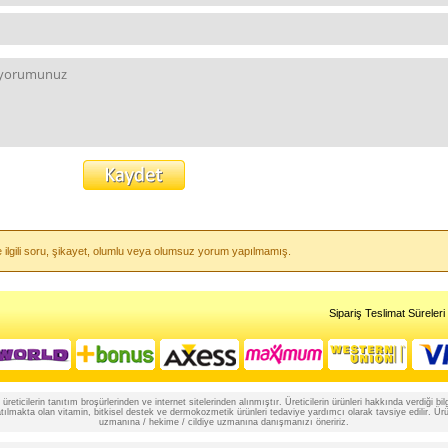
e ilgili soru, şikayet, olumlu veya olumsuz yorum yapılmamış.
Sipariş Teslimat Süreleri
reticilerin tanıtım broşürlerinden ve internet sitelerinden alınmıştır. Üreticilerin ürünleri hakkında verdiği
lmakta olan vitamin, bitkisel destek ve dermokozmetik ürünleri tedaviye yardımcı olarak tavsiye edilir. Ürünle
uzmanına / hekime / cildiye uzmanına danışmanızı öneririz.