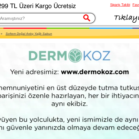
Sipariş Takibi
Favo
esi
»
Softem Doğal Ardıç Yağlı Sabun