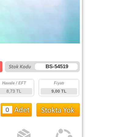
BS-54519
Havale / EFT
Fiyatı
8,73 TL
9,00 TL