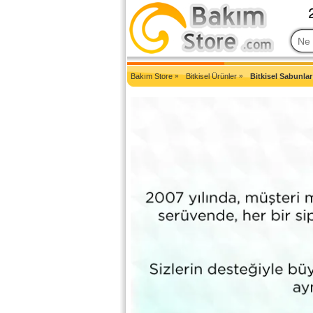
2007'den Beri Türkiye'nin En Güncel Bakım Ürünleri Eczane Sit
Bakım Store
»
Bitkisel Ürünler
»
Bitkisel Sabunlar