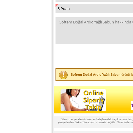
Softem Doğal Ardıç Yağlı Sabun
ürünü il
Sitemizde yeralan ürünler ambalajlarındaki açıklamalardan, ü
şikayetlerden BakimStore.com sorumlu değildir. Sitemizde satı