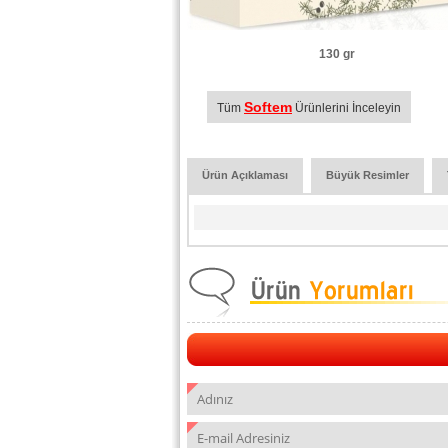
130 gr
Softem
Tüm
Ürünlerini İnceleyin
Ürün Açıklaması
Büyük Resimler