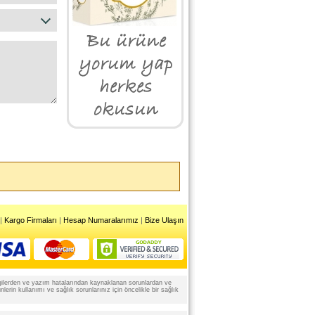
|
Kargo Firmaları
|
Hesap Numaralarımız
|
Bize Ulaşın
 bilgilerden ve yazım hatalarından kaynaklanan sorunlardan ve
rin kullanımı ve sağlık sorunlarınız için öncelikle bir sağlık