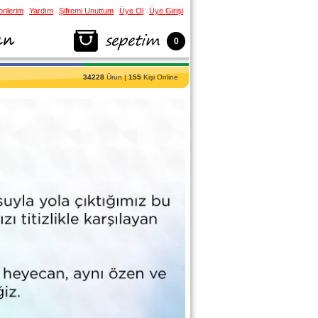
rilerim
Yardım
Şifremi Unuttum
Üye Ol
Üye Girişi
0
34228
Ürün |
155
Kişi Online