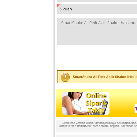
SmartShake All Pink Akıllı Shaker
ürünü i
Sitemizde yeralan ürünler ambalajlarındaki açıklamalardan, ü
şikayetlerden BakimStore.com sorumlu değildir. Sitemizde satı