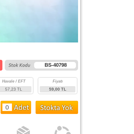
BS-40798
Havale / EFT
Fiyatı
57,23 TL
59,00 TL