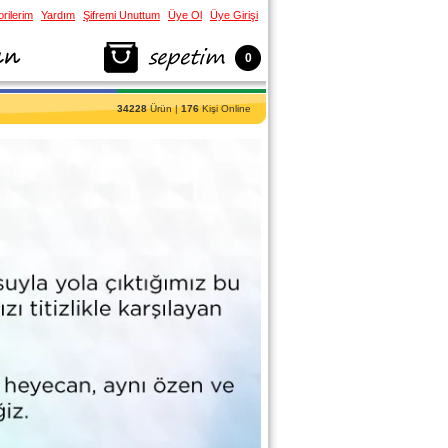
rilerim
Yardım
Şifremi Unuttum
Üye Ol
Üye Girişi
0
34228
Ürün |
176
Kişi Online