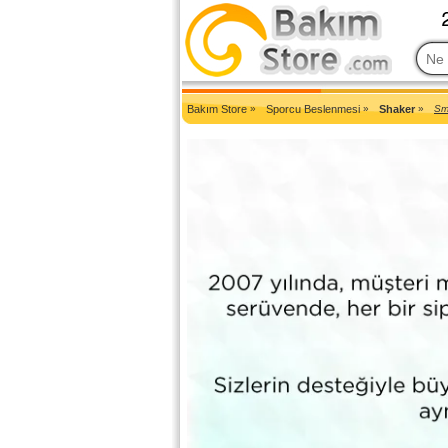
2007'den Beri Türkiye'nin En Güncel Bakım Ürünleri Eczane Sit
Bakım Store
»
Sporcu Beslenmesi
»
Shaker
»
Sm