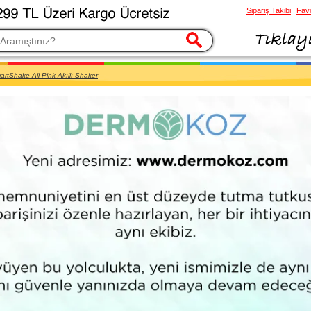
Sipariş Takibi
Favo
esi
artShake All Pink Akıllı Shaker