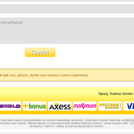
le ilgili soru, şikayet, olumlu veya olumsuz yorum yapılmamış.
Sipariş Teslimat Süreleri
reticilerin tanıtım broşürlerinden ve internet sitelerinden alınmıştır. Üreticilerin ürünleri hakkında verdiği
lmakta olan vitamin, bitkisel destek ve dermokozmetik ürünleri tedaviye yardımcı olarak tavsiye edilir. Ürünle
uzmanına / hekime / cildiye uzmanına danışmanızı öneririz.