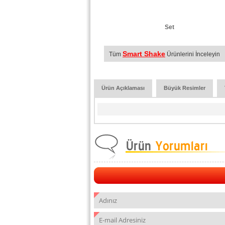
Set
Smart Shake
Tüm
Ürünlerini İnceleyin
Ürün Açıklaması
Büyük Resimler