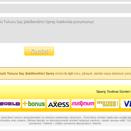
üçlü Tutucu Saç Şekillendirici Sprey
ürünü ile ilgili soru, şikayet, olumlu veya olumsuz yo
Sipariş Teslimat Süreleri
reticilerin tanıtım broşürlerinden ve internet sitelerinden alınmıştır. Üreticilerin ürünleri hakkında verdiği
lmakta olan vitamin, bitkisel destek ve dermokozmetik ürünleri tedaviye yardımcı olarak tavsiye edilir. Ürünle
uzmanına / hekime / cildiye uzmanına danışmanızı öneririz.