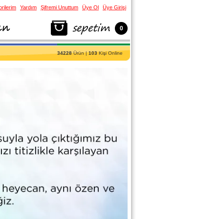
rilerim
Yardım
Şifremi Unuttum
Üye Ol
Üye Girişi
0
34228
Ürün |
103
Kişi Online