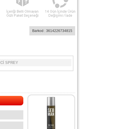
Barkod : 3614226734815
İCİ SPREY