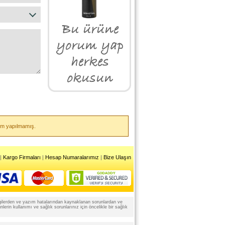
rum yapılmamış.
|
Kargo Firmaları
|
Hesap Numaralarımız
|
Bize Ulaşın
 bilgilerden ve yazım hatalarından kaynaklanan sorunlardan ve
rin kullanımı ve sağlık sorunlarınız için öncelikle bir sağlık