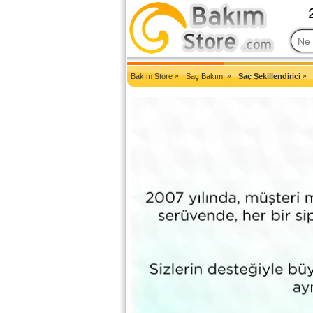
2007'den Beri Türkiye'nin En Güncel Bakım Ürünleri Eczane Sit
Bakım Store
»
Saç Bakımı
»
Saç Şekillendirici
»