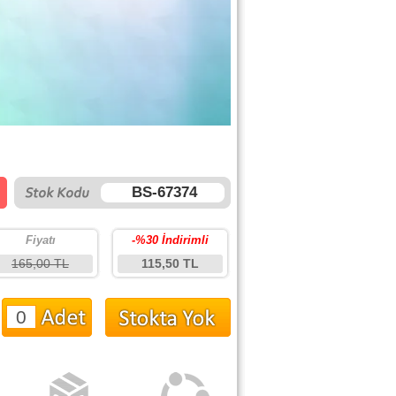
BS-67374
Fiyatı
-%30 İndirimli
165,00 TL
115,50 TL