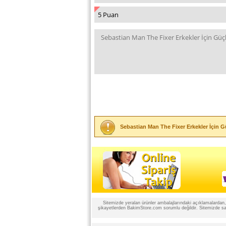
Sebastian Man The Fixer Erkekler İçin G
Sitemizde yeralan ürünler ambalajlarındaki açıklamalardan, ü
şikayetlerden BakimStore.com sorumlu değildir. Sitemizde satı