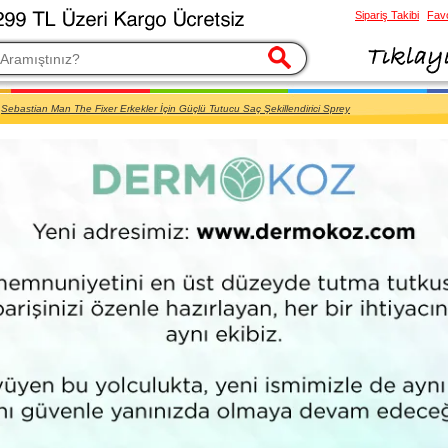
Sipariş Takibi
Favo
esi
Sebastian Man The Fixer Erkekler İçin Güçlü Tutucu Saç Şekillendirici Sprey