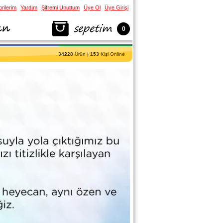
rilerim
Yardım
Şifremi Unuttum
Üye Ol
Üye Girişi
0
34228
Ürün |
153
Kişi Online