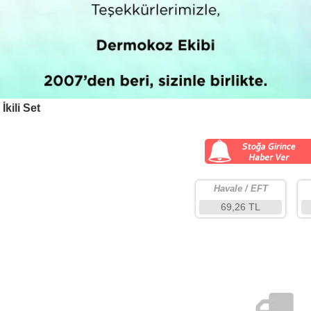
kili Set
Havale / EFT
69,26 TL