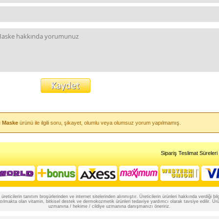
ı Maske
ürünü ile ilgili soru, şikayet, olumlu veya olumsuz yorum yapılmamış.
Sipariş Teslimat Süreleri
reticilerin tanıtım broşürlerinden ve internet sitelerinden alınmıştır. Üreticilerin ürünleri hakkında verdiği
lmakta olan vitamin, bitkisel destek ve dermokozmetik ürünleri tedaviye yardımcı olarak tavsiye edilir. Ürünle
uzmanına / hekime / cildiye uzmanına danışmanızı öneririz.