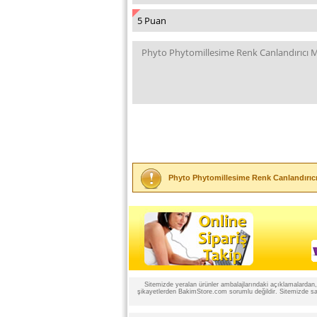
Phyto Phytomillesime Renk Canlandırıc
Sitemizde yeralan ürünler ambalajlarındaki açıklamalardan, ü
şikayetlerden BakimStore.com sorumlu değildir. Sitemizde satı