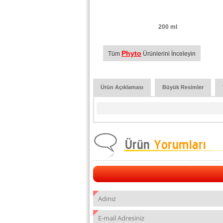
200 ml
Phyto
Tüm
Ürünlerini İnceleyin
Ürün Açıklaması
Büyük Resimler