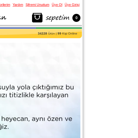
rilerim
Yardım
Şifremi Unuttum
Üye Ol
Üye Girişi
0
34228
Ürün |
99
Kişi Online