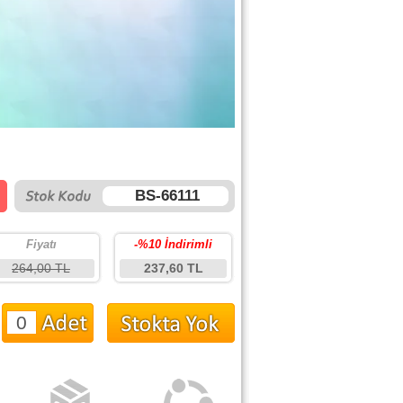
BS-66111
Fiyatı
-%10 İndirimli
264,00 TL
237,60 TL