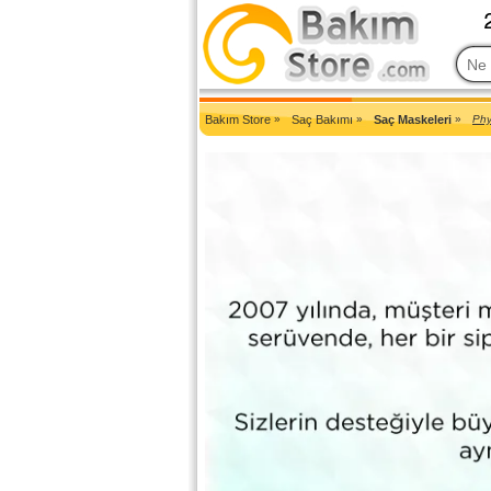
2007'den Beri Türkiye'nin En Güncel Bakım Ürünleri Eczane Sit
Bakım Store
»
Saç Bakımı
»
Saç Maskeleri
»
Phy