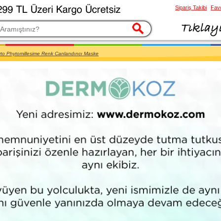
Sipariş Takibi
Favo
esi
to Phytomillesime Renk Canlandırıcı Maske