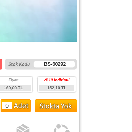
BS-60292
Fiyatı
-%10 İndirimli
169,00 TL
152,10 TL