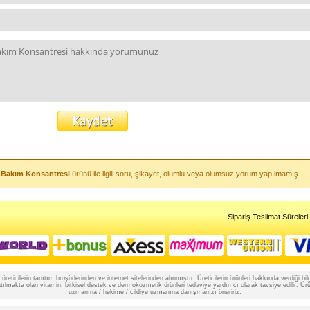
n Bakım Konsantresi
ürünü ile ilgili soru, şikayet, olumlu veya olumsuz yorum yapılmamış.
Sipariş Teslimat Süreleri
reticilerin tanıtım broşürlerinden ve internet sitelerinden alınmıştır. Üreticilerin ürünleri hakkında verdiği
lmakta olan vitamin, bitkisel destek ve dermokozmetik ürünleri tedaviye yardımcı olarak tavsiye edilir. Ürünle
uzmanına / hekime / cildiye uzmanına danışmanızı öneririz.