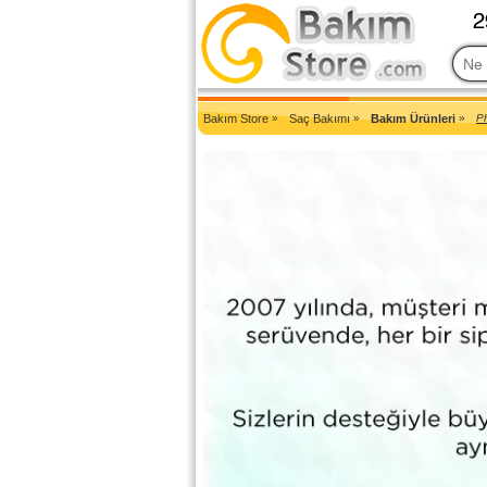
2007'den Beri Türkiye'nin En Güncel Bakım Ürünleri Eczane Sit
Bakım Store
»
Saç Bakımı
»
Bakım Ürünleri
»
Ph