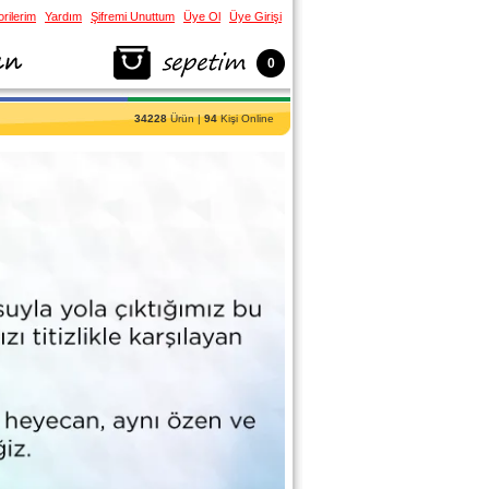
rilerim
Yardım
Şifremi Unuttum
Üye Ol
Üye Girişi
0
34228
Ürün |
94
Kişi Online