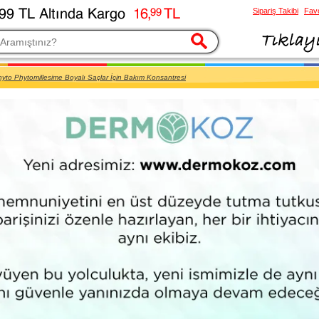
Sipariş Takibi
Favo
esi
yto Phytomillesime Boyalı Saçlar İçin Bakım Konsantresi