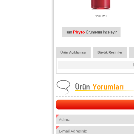
150 ml
Phyto
Tüm
Ürünlerini İnceleyin
Ürün Açıklaması
Büyük Resimler