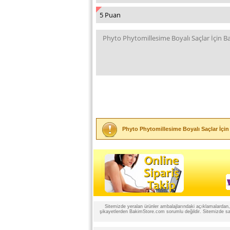
Phyto Phytomillesime Boyalı Saçlar İçi
Sitemizde yeralan ürünler ambalajlarındaki açıklamalardan, ü
şikayetlerden BakimStore.com sorumlu değildir. Sitemizde satı