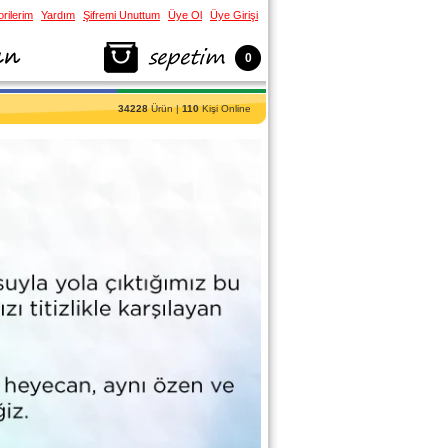
rilerim
Yardım
Şifremi Unuttum
Üye Ol
Üye Girişi
0
34228
Ürün |
110
Kişi Online