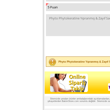
Phyto Phytokeratine Yıpranmış & Zayıf S
Sitemizde yeralan ürünler ambalajlarındaki açıklamalardan, ü
şikayetlerden BakimStore.com sorumlu değildir. Sitemizde satı