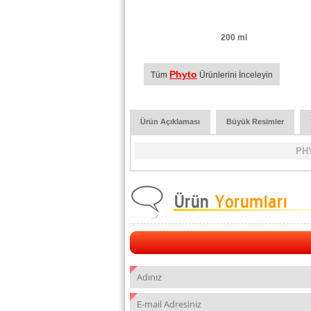
200 ml
Phyto
Tüm
Ürünlerini İnceleyin
Ürün Açıklaması
Büyük Resimler
PH