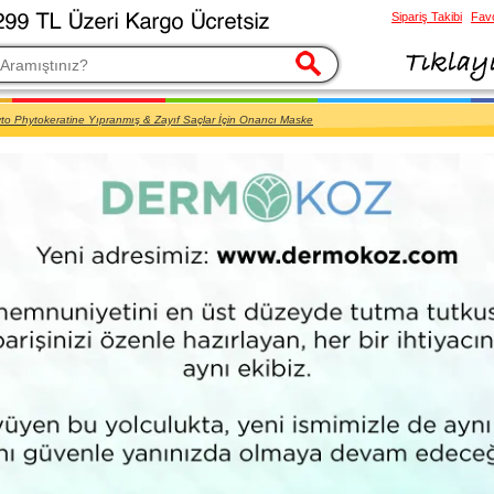
Sipariş Takibi
Favo
esi
to Phytokeratine Yıpranmış & Zayıf Saçlar İçin Onarıcı Maske