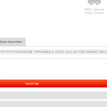
Taksit Seçenekleri
YTO PHYTOKERATİNE YIPRANMIŞ & ZAYIF SAÇLAR İÇİN ONARICI MA
Yorum Yap