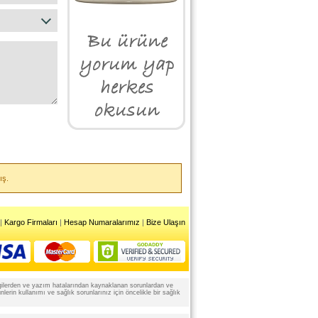
ış.
|
Kargo Firmaları
|
Hesap Numaralarımız
|
Bize Ulaşın
 bilgilerden ve yazım hatalarından kaynaklanan sorunlardan ve
rin kullanımı ve sağlık sorunlarınız için öncelikle bir sağlık