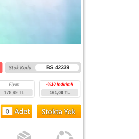
BS-42339
Fiyatı
-%10 İndirimli
178,99 TL
161,09 TL