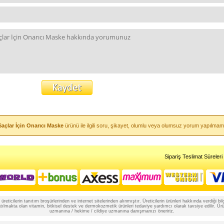
açlar İçin Onarıcı Maske
ürünü ile ilgili soru, şikayet, olumlu veya olumsuz yorum yapılmam
Sipariş Teslimat Süreleri
reticilerin tanıtım broşürlerinden ve internet sitelerinden alınmıştır. Üreticilerin ürünleri hakkında verdiği
lmakta olan vitamin, bitkisel destek ve dermokozmetik ürünleri tedaviye yardımcı olarak tavsiye edilir. Ürünle
uzmanına / hekime / cildiye uzmanına danışmanızı öneririz.