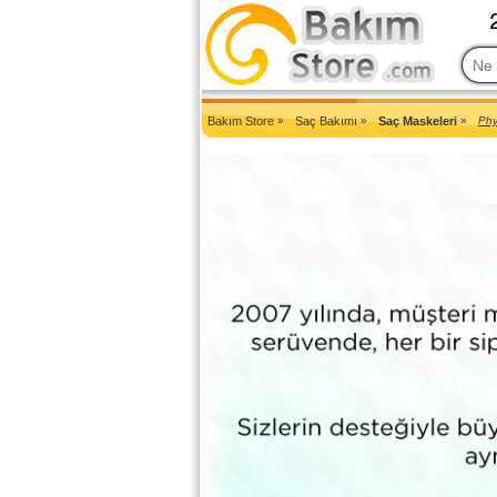
2007'den Beri Türkiye'nin En Güncel Bakım Ürünleri Eczane Sit
Bakım Store
»
Saç Bakımı
»
Saç Maskeleri
»
Phy