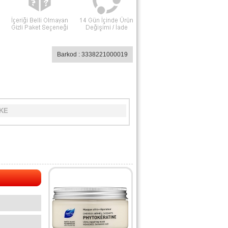
Barkod : 3338221000019
SKE