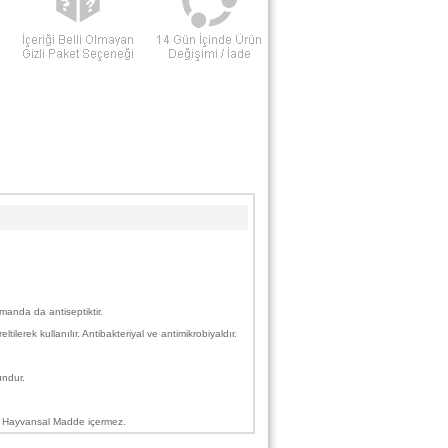
amanda da antiseptiktir.
rek kullanılır. Antibakteriyal ve antimikrobiyaldır.
undur.
hit, Hayvansal Madde içermez.