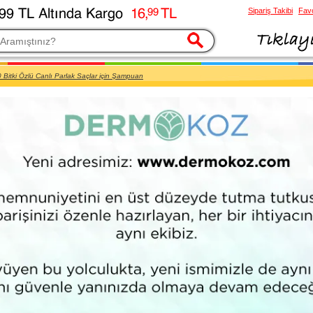
Sipariş Takibi
Favo
esi
 Bitki Özlü Canlı Parlak Saçlar için Şampuan