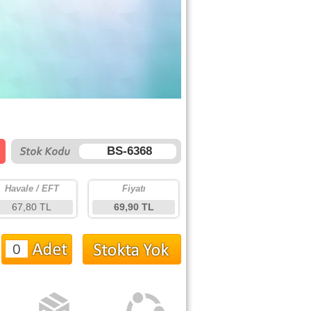
BS-6368
Havale / EFT
Fiyatı
67,80 TL
69,90 TL