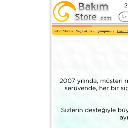
2007'den Beri Türkiye'nin En Güncel Bakım Ürünleri Eczane Sit
Bakım Store
»
Saç Bakımı
»
Şampuan
»
Otacı 10