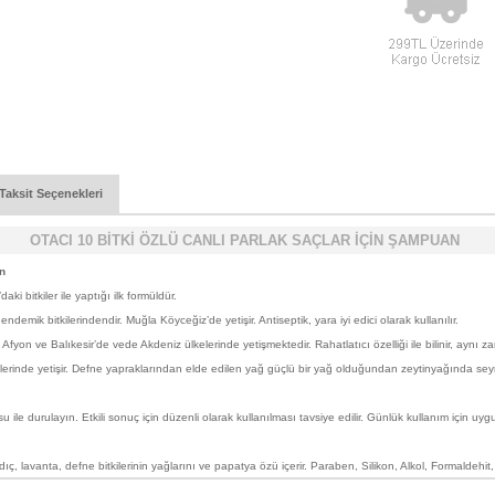
Taksit Seçenekleri
OTACI 10 BİTKİ ÖZLÜ CANLI PARLAK SAÇLAR İÇİN ŞAMPUAN
an
i bitkiler ile yaptığı ilk formüldür.
emik bitkilerindendir. Muğla Köyceğiz’de yetişir. Antiseptik, yara iyi edici olarak kullanılır.
yon ve Balıkesir’de vede Akdeniz ülkelerinde yetişmektedir. Rahatlatıcı özelliği ile bilinir, aynı z
nde yetişir. Defne yapraklarından elde edilen yağ güçlü bir yağ olduğundan zeytinyağında seyreltile
 ile durulayın. Etkili sonuç için düzenli olarak kullanılması tavsiye edilir. Günlük kullanım için uyg
rdıç, lavanta, defne bitkilerinin yağlarını ve papatya özü içerir. Paraben, Silikon, Alkol, Formalde