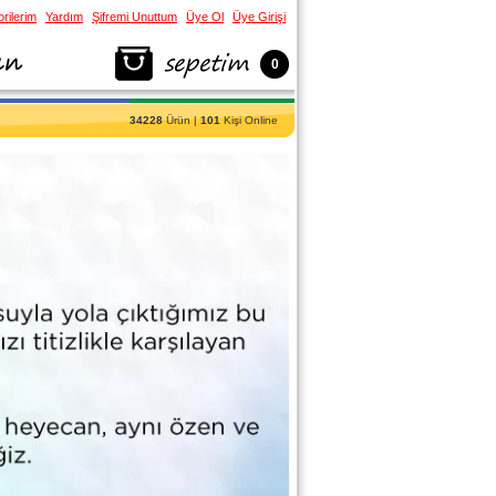
rilerim
Yardım
Şifremi Unuttum
Üye Ol
Üye Girişi
0
34228
Ürün |
101
Kişi Online