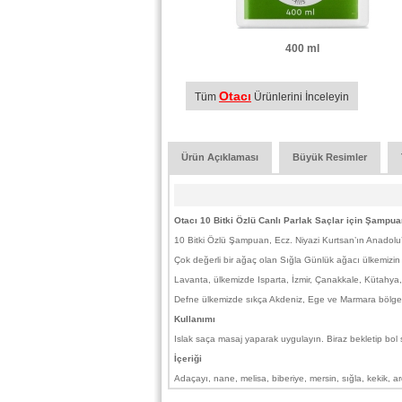
400 ml
Otacı
Tüm
Ürünlerini İnceleyin
Ürün Açıklaması
Büyük Resimler
Otacı 10 Bitki Özlü Canlı Parlak Saçlar için Şampu
10 Bitki Özlü Şampuan, Ecz. Niyazi Kurtsan’ın Anadolu’dak
Çok değerli bir ağaç olan Sığla Günlük ağacı ülkemizin end
Lavanta, ülkemizde Isparta, İzmir, Çanakkale, Kütahya, Af
Defne ülkemizde sıkça Akdeniz, Ege ve Marmara bölgeleri
Kullanımı
Islak saça masaj yaparak uygulayın. Biraz bekletip bol su
İçeriği
Adaçayı, nane, melisa, biberiye, mersin, sığla, kekik, a