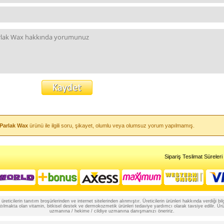
Parlak Wax
ürünü ile ilgili soru, şikayet, olumlu veya olumsuz yorum yapılmamış.
Sipariş Teslimat Süreleri
reticilerin tanıtım broşürlerinden ve internet sitelerinden alınmıştır. Üreticilerin ürünleri hakkında verdiği
lmakta olan vitamin, bitkisel destek ve dermokozmetik ürünleri tedaviye yardımcı olarak tavsiye edilir. Ürünle
uzmanına / hekime / cildiye uzmanına danışmanızı öneririz.