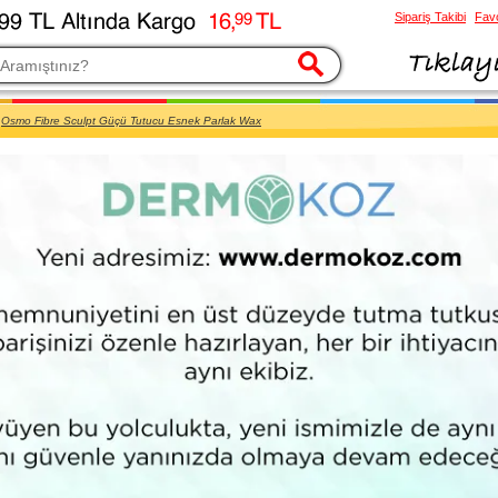
Sipariş Takibi
Favo
esi
Osmo Fibre Sculpt Güçü Tutucu Esnek Parlak Wax