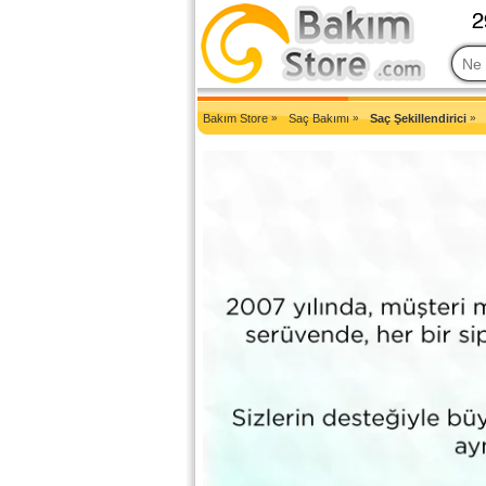
2007'den Beri Türkiye'nin En Güncel Bakım Ürünleri Eczane Sit
Bakım Store
»
Saç Bakımı
»
Saç Şekillendirici
»