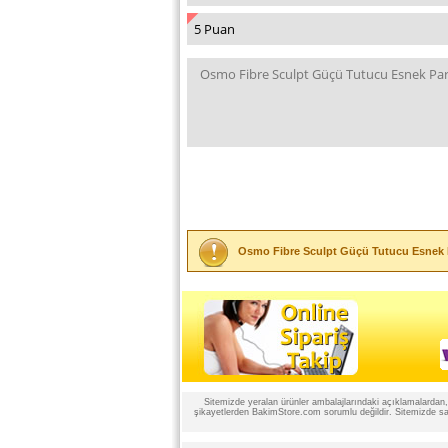
Osmo Fibre Sculpt Güçü Tutucu Esnek 
Sitemizde yeralan ürünler ambalajlarındaki açıklamalardan, ü
şikayetlerden BakimStore.com sorumlu değildir. Sitemizde satı