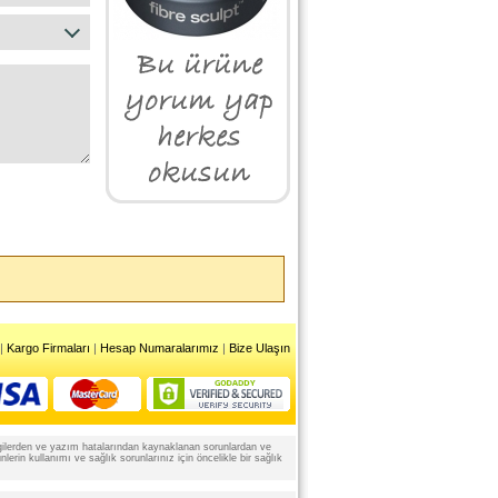
|
Kargo Firmaları
|
Hesap Numaralarımız
|
Bize Ulaşın
 bilgilerden ve yazım hatalarından kaynaklanan sorunlardan ve
rin kullanımı ve sağlık sorunlarınız için öncelikle bir sağlık