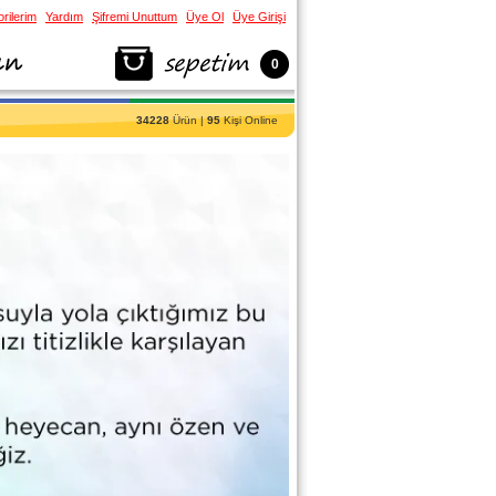
rilerim
Yardım
Şifremi Unuttum
Üye Ol
Üye Girişi
0
34228
Ürün |
95
Kişi Online