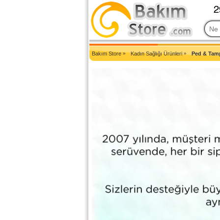
2007'den Beri Türkiye'nin En Güncel Bakım Ürünleri Eczane Sit
Bakım Store
»
Kadın Sağlığı Ürünleri
»
Ped & Tam