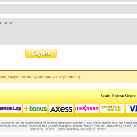
li soru, şikayet, olumlu veya olumsuz yorum yapılmamış.
Sipariş Teslimat Süreleri
reticilerin tanıtım broşürlerinden ve internet sitelerinden alınmıştır. Üreticilerin ürünleri hakkında verdiği
lmakta olan vitamin, bitkisel destek ve dermokozmetik ürünleri tedaviye yardımcı olarak tavsiye edilir. Ürünle
uzmanına / hekime / cildiye uzmanına danışmanızı öneririz.