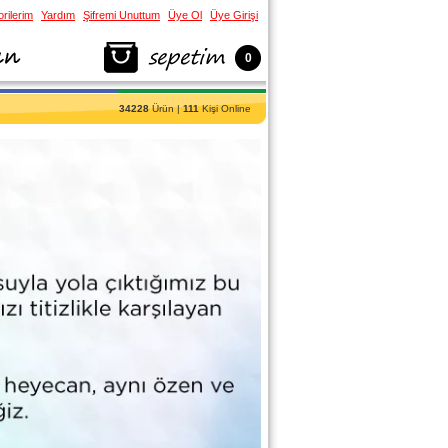
rilerim
Yardım
Şifremi Unuttum
Üye Ol
Üye Girişi
0
34228
Ürün |
111
Kişi Online