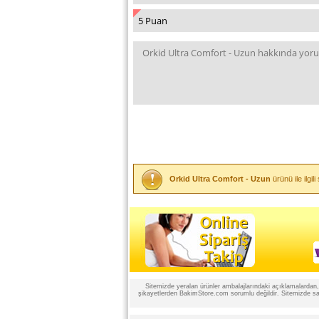
Orkid Ultra Comfort - Uzun
ürünü ile ilgi
Sitemizde yeralan ürünler ambalajlarındaki açıklamalardan, ü
şikayetlerden BakimStore.com sorumlu değildir. Sitemizde satı