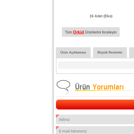
16 Adet (Eko)
Orkid
Tüm
Ürünlerini İnceleyin
Ürün Açıklaması
Büyük Resimler