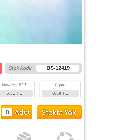
BS-12419
Havale / EFT
Fiyatı
6,31 TL
6,50 TL