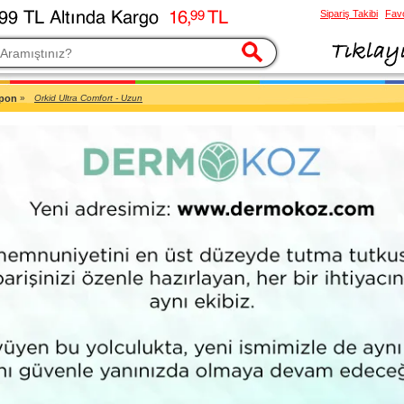
Sipariş Takibi
Favo
esi
pon
»
Orkid Ultra Comfort - Uzun