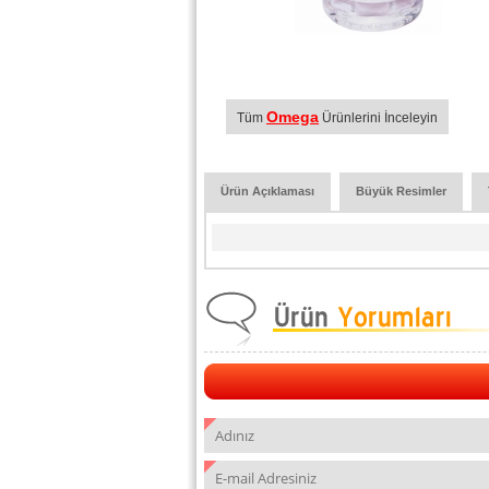
Omega
Tüm
Ürünlerini İnceleyin
Ürün Açıklaması
Büyük Resimler