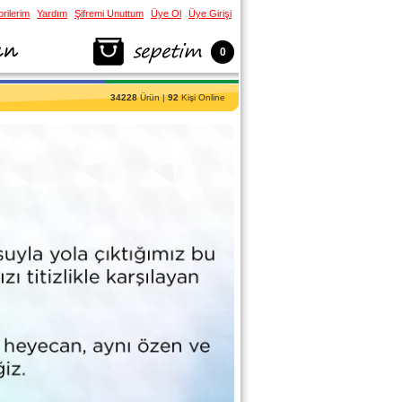
rilerim
Yardım
Şifremi Unuttum
Üye Ol
Üye Girişi
0
34228
Ürün |
92
Kişi Online