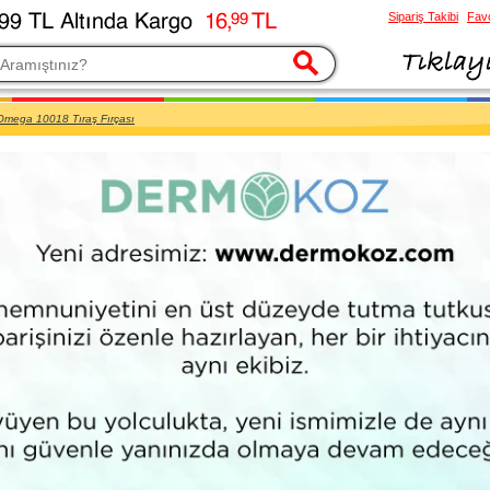
Sipariş Takibi
Favo
esi
Omega 10018 Tıraş Fırçası