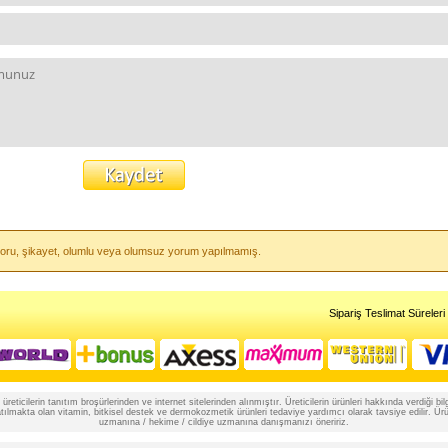
li soru, şikayet, olumlu veya olumsuz yorum yapılmamış.
Sipariş Teslimat Süreleri
reticilerin tanıtım broşürlerinden ve internet sitelerinden alınmıştır. Üreticilerin ürünleri hakkında verdiği
lmakta olan vitamin, bitkisel destek ve dermokozmetik ürünleri tedaviye yardımcı olarak tavsiye edilir. Ürünle
uzmanına / hekime / cildiye uzmanına danışmanızı öneririz.