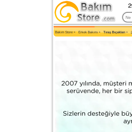
2007'den Beri Türkiye'nin En Güncel Bakım Ürünleri Eczane Sit
Bakım Store
»
Erkek Bakımı
»
Tıraş Bıçakları
»