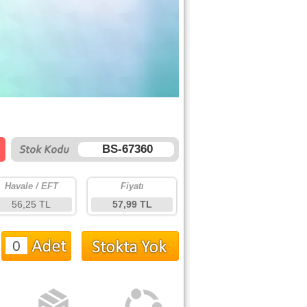
BS-67360
Havale / EFT
Fiyatı
56,25 TL
57,99 TL