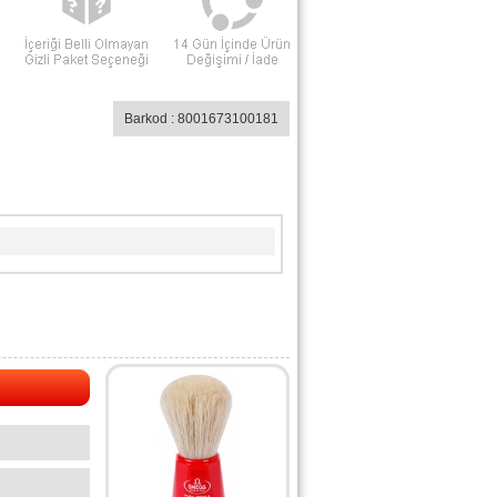
Barkod : 8001673100181