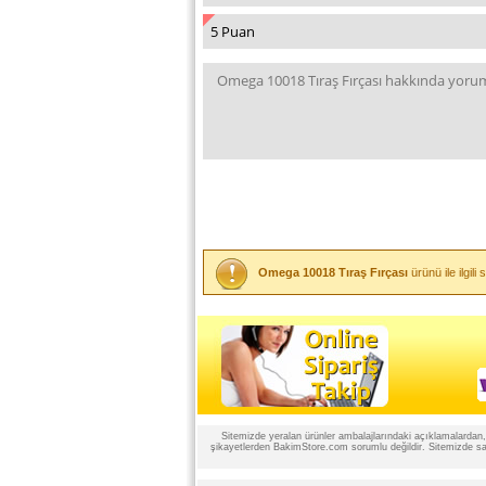
Omega 10018 Tıraş Fırçası
ürünü ile ilgi
Sitemizde yeralan ürünler ambalajlarındaki açıklamalardan, ü
şikayetlerden BakimStore.com sorumlu değildir. Sitemizde satı