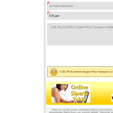
O.B. ProComfort Super Plus Tampon
ürü
Sitemizde yeralan ürünler ambalajlarındaki açıklamalardan, ü
şikayetlerden BakimStore.com sorumlu değildir. Sitemizde satı