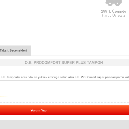
Taksit Seçenekleri
O.B. PROCOMFORT SUPER PLUS TAMPON
 o.b. tamponlar arasında en yüksek emiciliğe sahip olan o.b. ProComfort super plus tampon'u kul
Yorum Yap