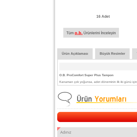
16 Adet
o.b.
Tüm
Ürünlerini İnceleyin
Ürün Açıklaması
Büyük Resimler
O.B. ProComfort Super Plus Tampon
Kanaman çok yoğunsa, adet döneminin ilk iki günü için