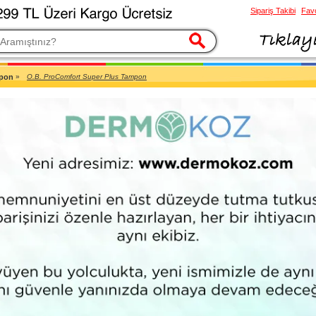
Sipariş Takibi
Favo
esi
pon
»
O.B. ProComfort Super Plus Tampon