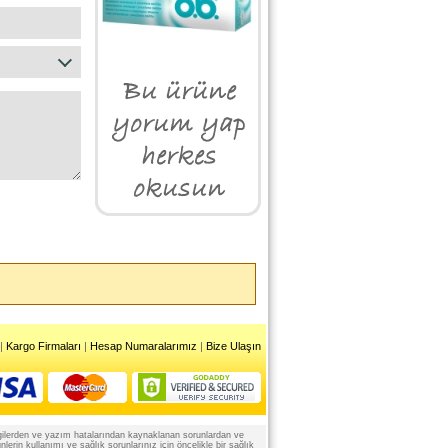
|
Kargo Firmaları
|
Hesap Numaralarımız
|
Bize Ulaşın
 bilgilerden ve yazım hatalarından kaynaklanan sorunlardan ve
rin kullanımı ve sağlık sorunlarınız için öncelikle bir sağlık