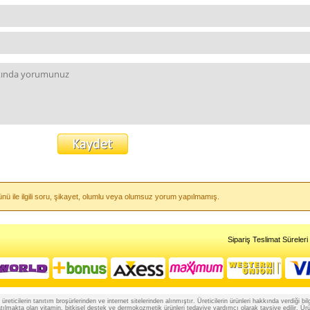
nü ile ilgili soru, şikayet, olumlu veya olumsuz yorum yapılmamış.
Sipariş Teslimat Süreleri
reticilerin tanıtım broşürlerinden ve internet sitelerinden alınmıştır. Üreticilerin ürünleri hakkında verdiği
lmakta olan vitamin, bitkisel destek ve dermokozmetik ürünleri tedaviye yardımcı olarak tavsiye edilir. Ürünle