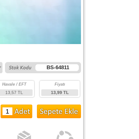
BS-64811
Havale / EFT
Fiyatı
13,57 TL
13,99 TL