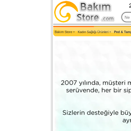
2007'den Beri Türkiye'nin En Güncel Bakım Ürünleri Eczane Sit
Bakım Store
»
Kadın Sağlığı Ürünleri
»
Ped & Tam