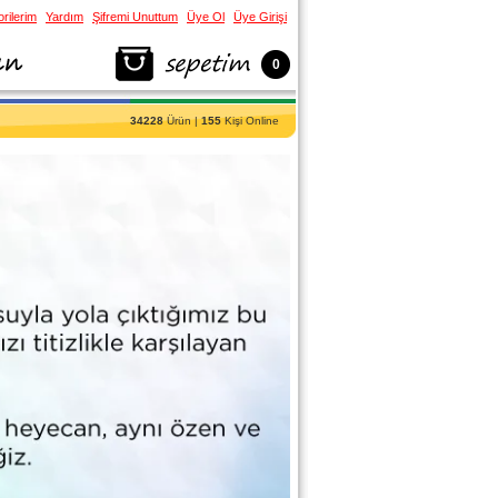
rilerim
Yardım
Şifremi Unuttum
Üye Ol
Üye Girişi
0
34228
Ürün |
155
Kişi Online