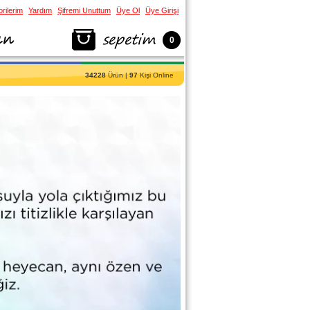
rilerim
Yardım
Şifremi Unuttum
Üye Ol
Üye Girişi
0
34228
Ürün |
97
Kişi Online