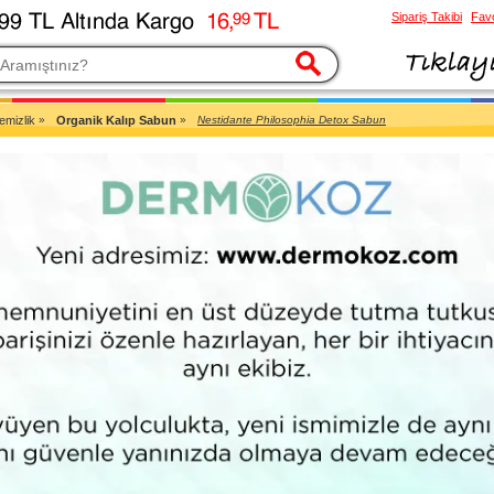
Sipariş Takibi
Favo
esi
Temizlik
»
Organik Kalıp Sabun
»
Nestidante Philosophia Detox Sabun