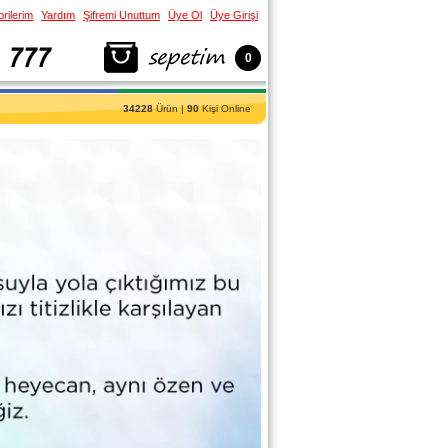
rilerim
Yardım
Şifremi Unuttum
Üye Ol
Üye Girişi
0
34228
Ürün |
90
Kişi Online