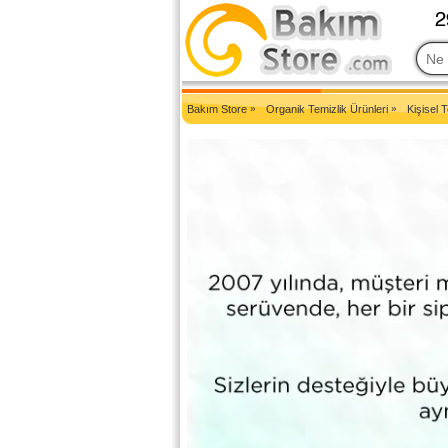
2007'den Beri Türkiye'nin En Güncel Bakım Ürünleri Eczane Sit
Bakım Store
»
Organik Temizlik Ürünleri
»
Kişisel 