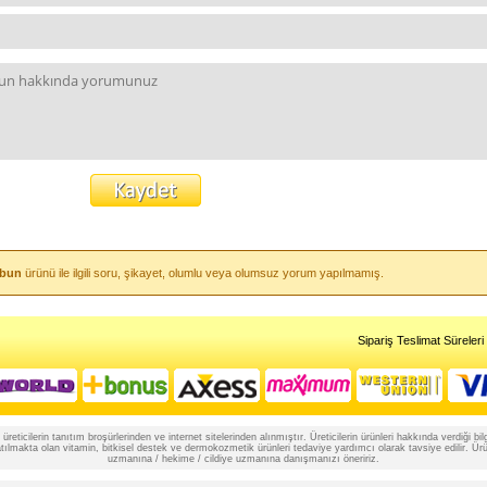
abun
ürünü ile ilgili soru, şikayet, olumlu veya olumsuz yorum yapılmamış.
Sipariş Teslimat Süreleri
reticilerin tanıtım broşürlerinden ve internet sitelerinden alınmıştır. Üreticilerin ürünleri hakkında verdiği
lmakta olan vitamin, bitkisel destek ve dermokozmetik ürünleri tedaviye yardımcı olarak tavsiye edilir. Ürünle
uzmanına / hekime / cildiye uzmanına danışmanızı öneririz.