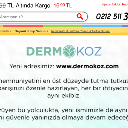
Sipariş Takibi
Favo
esi
Temizlik
»
Organik Kalıp Sabun
»
Nestidante Il Frutteto Peach & Melon Sabun