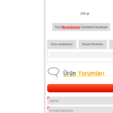
250 gr
Nestidante
Tüm
Ürünlerini İnceleyin
Ürün Açıklaması
Büyük Resimler