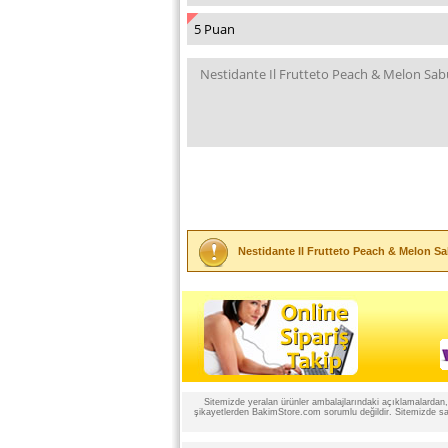
Nestidante Il Frutteto Peach & Melon S
Sitemizde yeralan ürünler ambalajlarındaki açıklamalardan, ü
şikayetlerden BakimStore.com sorumlu değildir. Sitemizde satı