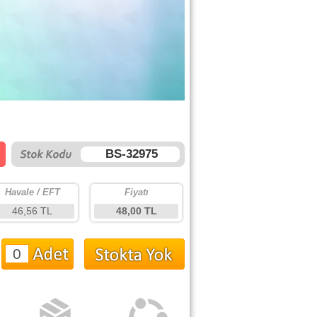
BS-32975
Havale / EFT
Fiyatı
46,56 TL
48,00 TL