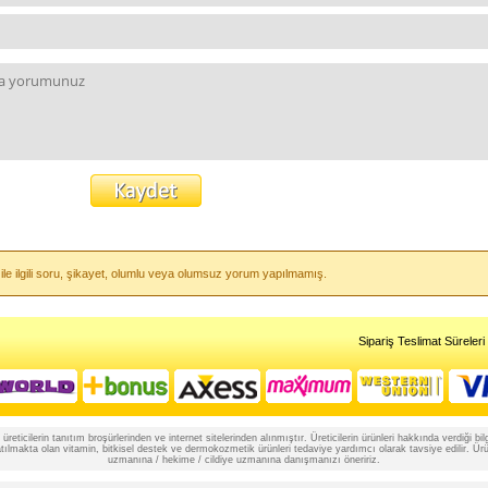
ile ilgili soru, şikayet, olumlu veya olumsuz yorum yapılmamış.
Sipariş Teslimat Süreleri
reticilerin tanıtım broşürlerinden ve internet sitelerinden alınmıştır. Üreticilerin ürünleri hakkında verdiği
lmakta olan vitamin, bitkisel destek ve dermokozmetik ürünleri tedaviye yardımcı olarak tavsiye edilir. Ürünle
uzmanına / hekime / cildiye uzmanına danışmanızı öneririz.