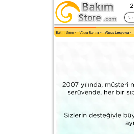
2007'den Beri Türkiye'nin En Güncel Bakım Ürünleri Eczane Sit
Bakım Store
»
Vücut Bakımı
»
Vücut Losyonu
»