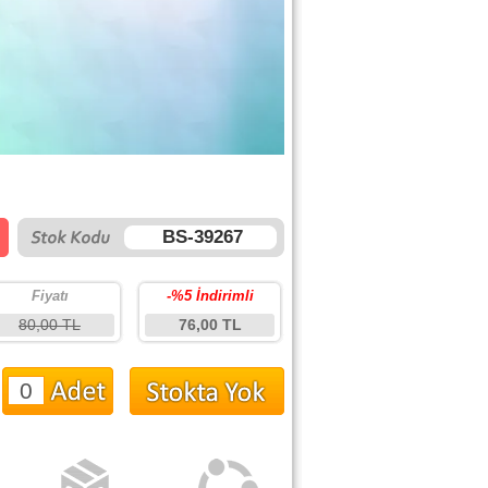
BS-39267
Fiyatı
-%5 İndirimli
80,00 TL
76,00 TL