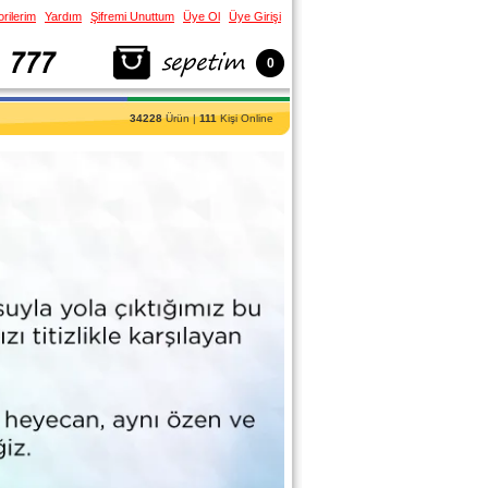
rilerim
Yardım
Şifremi Unuttum
Üye Ol
Üye Girişi
0
34228
Ürün |
111
Kişi Online