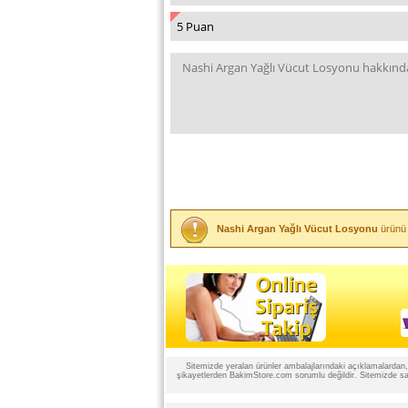
Nashi Argan Yağlı Vücut Losyonu
ürünü 
Sitemizde yeralan ürünler ambalajlarındaki açıklamalardan, ü
şikayetlerden BakimStore.com sorumlu değildir. Sitemizde satı