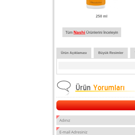
250 ml
Nashi
Tüm
Ürünlerini İnceleyin
Ürün Açıklaması
Büyük Resimler