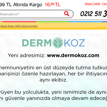
Sipariş Takibi
Favo
esi
Nashi Argan Yağlı Vücut Losyonu