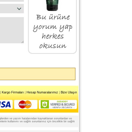
|
Kargo Firmaları
|
Hesap Numaralarımız
|
Bize Ulaşın
 bilgilerden ve yazım hatalarından kaynaklanan sorunlardan ve
rin kullanımı ve sağlık sorunlarınız için öncelikle bir sağlık