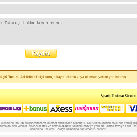
Güçlü Tutucu Jel
ürünü ile ilgili soru, şikayet, olumlu veya olumsuz yorum yapılmamış.
Sipariş Teslimat Süreleri
reticilerin tanıtım broşürlerinden ve internet sitelerinden alınmıştır. Üreticilerin ürünleri hakkında verdiği
lmakta olan vitamin, bitkisel destek ve dermokozmetik ürünleri tedaviye yardımcı olarak tavsiye edilir. Ürünle
uzmanına / hekime / cildiye uzmanına danışmanızı öneririz.