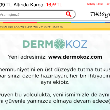
Sipariş Takibi
Favo
esi
Matrix Style Link Play Super Fixer Çok Güçlü Tutucu Jel