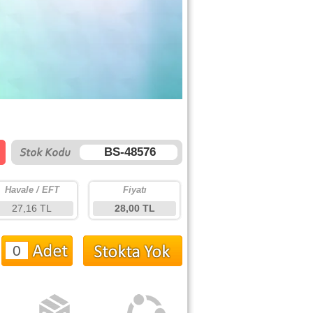
BS-48576
Havale / EFT
Fiyatı
27,16 TL
28,00 TL