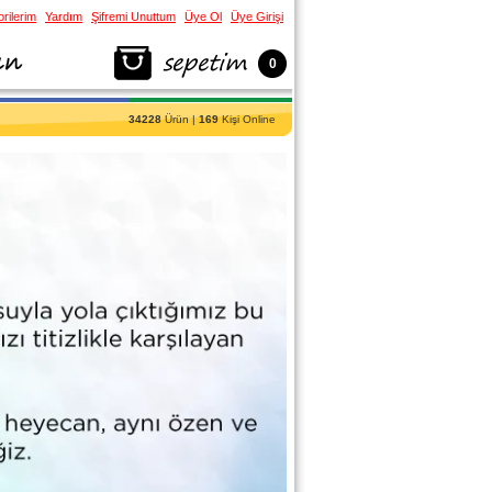
rilerim
Yardım
Şifremi Unuttum
Üye Ol
Üye Girişi
0
34228
Ürün |
169
Kişi Online