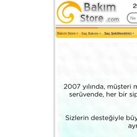
2007'den Beri Türkiye'nin En Güncel Bakım Ürünleri Eczane Sit
Bakım Store
»
Saç Bakımı
»
Saç Şekillendirici
»