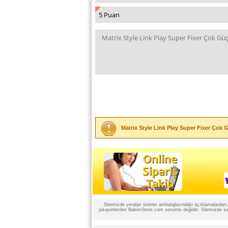
Matrix Style Link Play Super Fixer Çok 
Sitemizde yeralan ürünler ambalajlarındaki açıklamalardan, ü
şikayetlerden BakimStore.com sorumlu değildir. Sitemizde satı