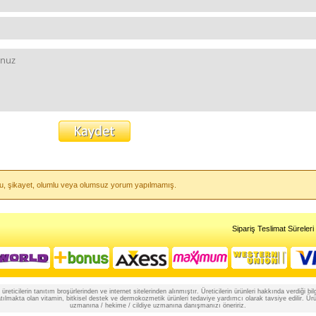
soru, şikayet, olumlu veya olumsuz yorum yapılmamış.
Sipariş Teslimat Süreleri
reticilerin tanıtım broşürlerinden ve internet sitelerinden alınmıştır. Üreticilerin ürünleri hakkında verdiği
lmakta olan vitamin, bitkisel destek ve dermokozmetik ürünleri tedaviye yardımcı olarak tavsiye edilir. Ürünle
uzmanına / hekime / cildiye uzmanına danışmanızı öneririz.