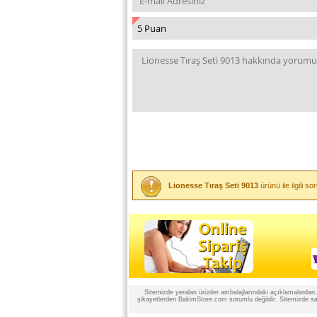
Lionesse Tıraş Seti 9013
ürünü ile ilgili 
Sitemizde yeralan ürünler ambalajlarındaki açıklamalardan, ü
şikayetlerden BakimStore.com sorumlu değildir. Sitemizde satı