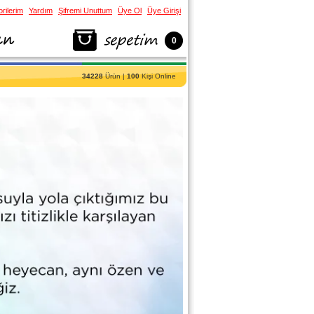
rilerim
Yardım
Şifremi Unuttum
Üye Ol
Üye Girişi
0
34228
Ürün |
100
Kişi Online