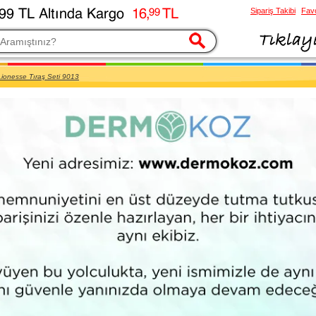
Sipariş Takibi
Favo
esi
Lionesse Tıraş Seti 9013