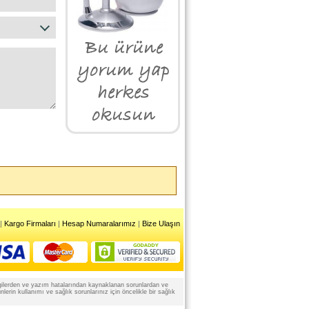
|
Kargo Firmaları
|
Hesap Numaralarımız
|
Bize Ulaşın
 bilgilerden ve yazım hatalarından kaynaklanan sorunlardan ve
rin kullanımı ve sağlık sorunlarınız için öncelikle bir sağlık