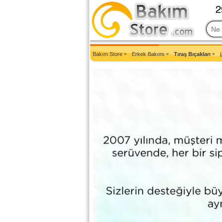
2007'den Beri Türkiye'nin En Güncel Bakım Ürünleri Eczane Sit
Bakım Store
»
Erkek Bakımı
»
Tıraş Bıçakları
»