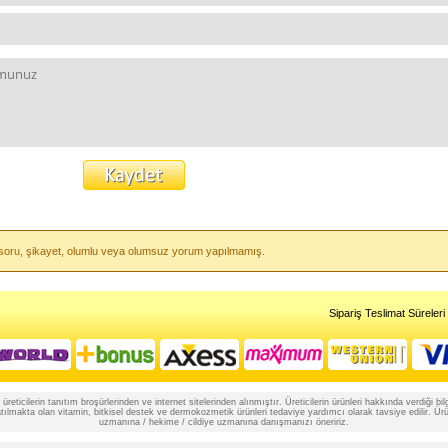
li soru, şikayet, olumlu veya olumsuz yorum yapılmamış.
Sipariş Teslimat Süreleri
reticilerin tanıtım broşürlerinden ve internet sitelerinden alınmıştır. Üreticilerin ürünleri hakkında verdiği
lmakta olan vitamin, bitkisel destek ve dermokozmetik ürünleri tedaviye yardımcı olarak tavsiye edilir. Ürünle
uzmanına / hekime / cildiye uzmanına danışmanızı öneririz.