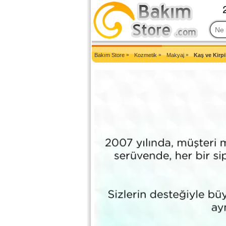
2007'den Beri Türkiye'nin En Güncel Bakım Ürünleri Eczane Sit
Bakım Store
»
Kozmetik
»
Makyaj
»
Kaş ve Kirpi