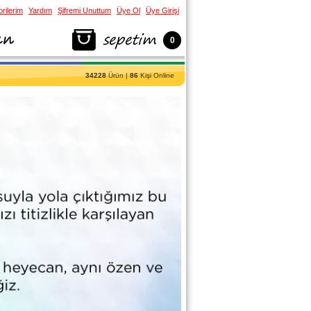
rilerim
Yardım
Şifremi Unuttum
Üye Ol
Üye Girişi
0
34228
Ürün |
86
Kişi Online