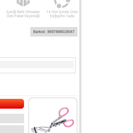
Barkod : 8697888018047