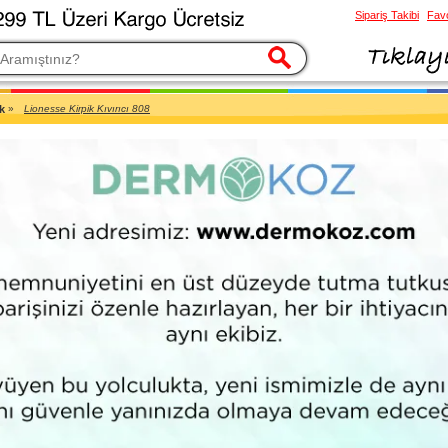
Sipariş Takibi
Favo
esi
k
»
Lionesse Kirpik Kıvırıcı 808