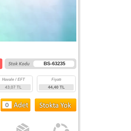
BS-63235
Havale / EFT
Fiyatı
43,07 TL
44,40 TL