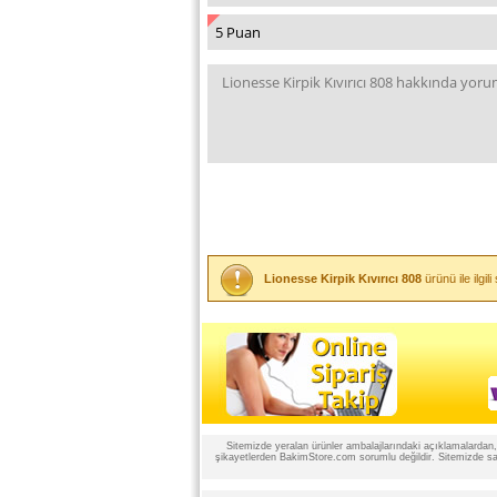
Lionesse Kirpik Kıvırıcı 808
ürünü ile ilgi
Sitemizde yeralan ürünler ambalajlarındaki açıklamalardan, ü
şikayetlerden BakimStore.com sorumlu değildir. Sitemizde satı