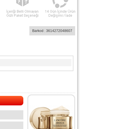
Barkod : 3614272048607