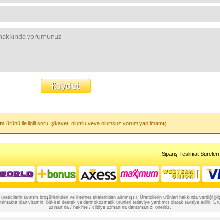
am
ürünü ile ilgili soru, şikayet, olumlu veya olumsuz yorum yapılmamış.
Sipariş Teslimat Süreleri
reticilerin tanıtım broşürlerinden ve internet sitelerinden alınmıştır. Üreticilerin ürünleri hakkında verdiği
lmakta olan vitamin, bitkisel destek ve dermokozmetik ürünleri tedaviye yardımcı olarak tavsiye edilir. Ürünle
uzmanına / hekime / cildiye uzmanına danışmanızı öneririz.