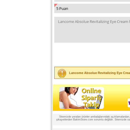
Lancome Absolue Revitalizing Eye Cre
Sitemizde yeralan ürünler ambalajlarındaki açıklamalardan, ü
şikayetlerden BakimStore.com sorumlu değildir. Sitemizde satı