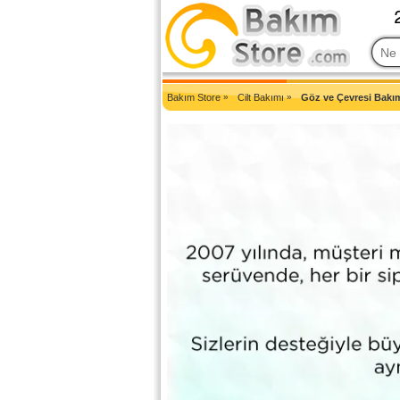
2007'den Beri Türkiye'nin En Güncel Bakım Ürünleri Eczane Sit
Bakım Store
»
Cilt Bakımı
»
Göz ve Çevresi Bakı