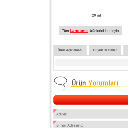
20 ml
Lancome
Tüm
Ürünlerini İnceleyin
Ürün Açıklaması
Büyük Resimler