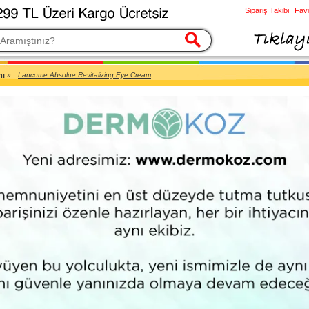
Sipariş Takibi
Favo
esi
mı
»
Lancome Absolue Revitalizing Eye Cream