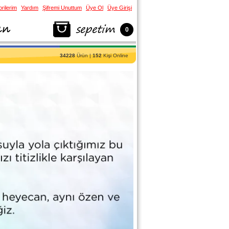
rilerim
Yardım
Şifremi Unuttum
Üye Ol
Üye Girişi
0
34228
Ürün |
152
Kişi Online