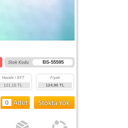
BS-55595
Havale / EFT
Fiyatı
121,15 TL
124,90 TL