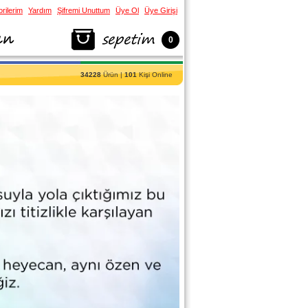
rilerim
Yardım
Şifremi Unuttum
Üye Ol
Üye Girişi
0
34228
Ürün |
101
Kişi Online