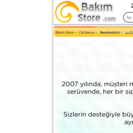
2007'den Beri Türkiye'nin En Güncel Bakım Ürünleri Eczane Sit
Bakım Store
»
Cilt Bakımı
»
Nemlendirici
»
La Ro