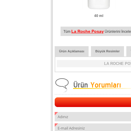
40 ml
La Roche Posay
Tüm
Ürünlerini İncele
Ürün Açıklaması
Büyük Resimler
LA ROCHE POS