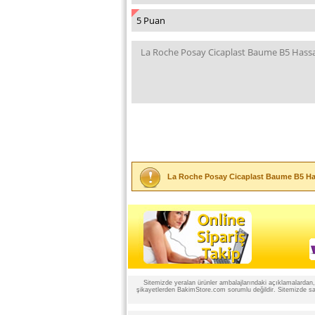
La Roche Posay Cicaplast Baume B5 Hass
Sitemizde yeralan ürünler ambalajlarındaki açıklamalardan, ü
şikayetlerden BakimStore.com sorumlu değildir. Sitemizde satı