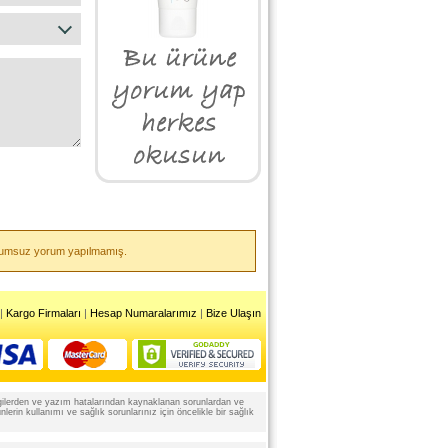
a olumsuz yorum yapılmamış.
|
Kargo Firmaları
|
Hesap Numaralarımız
|
Bize Ulaşın
 bilgilerden ve yazım hatalarından kaynaklanan sorunlardan ve
rin kullanımı ve sağlık sorunlarınız için öncelikle bir sağlık