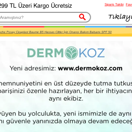
Sipariş Takibi
Favo
esi
che Posay Cicaplast Baume B5 Hassas Ciltler İçin Onarıcı Bakım Balsamı SPF 50