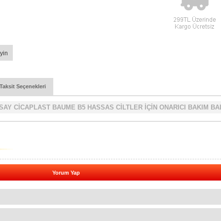
yin
Taksit Seçenekleri
AY CİCAPLAST BAUME B5 HASSAS CİLTLER İÇİN ONARICI BAKIM BA
Yorum Yap