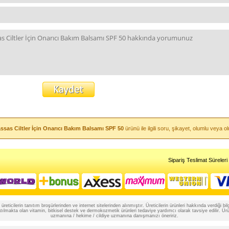
as Ciltler İçin Onarıcı Bakım Balsamı SPF 50
ürünü ile ilgili soru, şikayet, olumlu vey
Sipariş Teslimat Süreleri
reticilerin tanıtım broşürlerinden ve internet sitelerinden alınmıştır. Üreticilerin ürünleri hakkında verdiği
lmakta olan vitamin, bitkisel destek ve dermokozmetik ürünleri tedaviye yardımcı olarak tavsiye edilir. Ürünle
uzmanına / hekime / cildiye uzmanına danışmanızı öneririz.