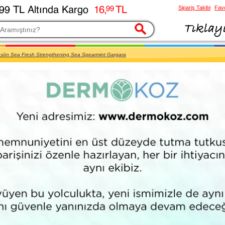
Sipariş Takibi
Favo
esi
asön Sea Fresh Strengthening Sea Spearmint Gargara