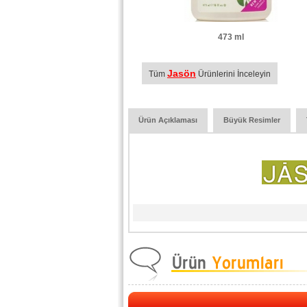
473 ml
Jasön
Tüm
Ürünlerini İnceleyin
Ürün Açıklaması
Büyük Resimler