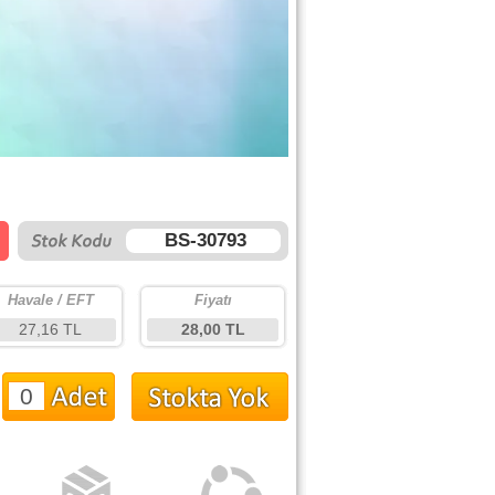
BS-30793
Havale / EFT
Fiyatı
27,16 TL
28,00 TL