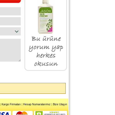
|
Kargo Firmaları
|
Hesap Numaralarımız
|
Bize Ulaşın