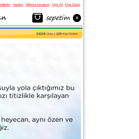
rilerim
Yardım
Şifremi Unuttum
Üye Ol
Üye Girişi
0
34228
Ürün |
120
Kişi Online