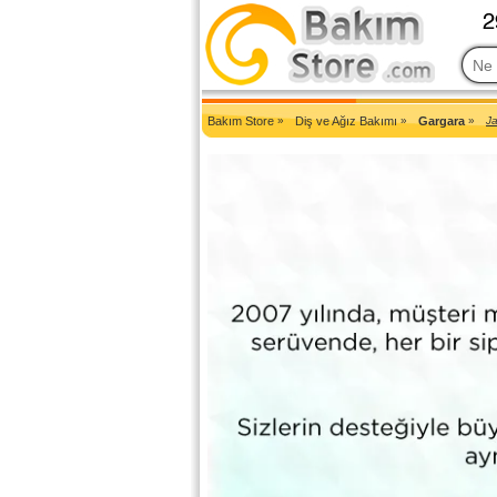
2007'den Beri Türkiye'nin En Güncel Bakım Ürünleri Eczane Sit
Bakım Store
»
Diş ve Ağız Bakımı
»
Gargara
»
J