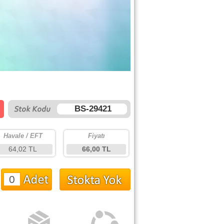
BS-29421
Havale / EFT
Fiyatı
64,02 TL
66,00 TL