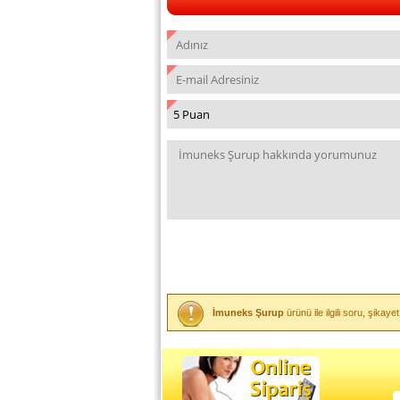
İmuneks Şurup
ürünü ile ilgili soru, şik