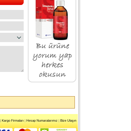
|
Kargo Firmaları
|
Hesap Numaralarımız
|
Bize Ulaşın