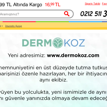
Sipariş Takibi
Favo
esi
i
»
İmuneks Şurup