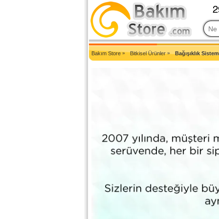
2007'den Beri Türkiye'nin En Güncel Bakım Ürünleri Eczane Sit
Bakım Store
»
Bitkisel Ürünler
»
Bağışıklık Sistem