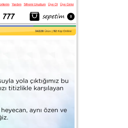
rilerim
Yardım
Şifremi Unuttum
Üye Ol
Üye Girişi
0
34228
Ürün |
92
Kişi Online