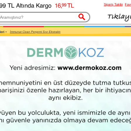
Sipariş Takibi
Favo
esi
eri
»
İmmunat Civan Perçemi Sıvı Ekstraktı