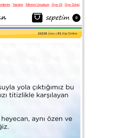
rilerim
Yardım
Şifremi Unuttum
Üye Ol
Üye Girişi
0
34228
Ürün |
91
Kişi Online