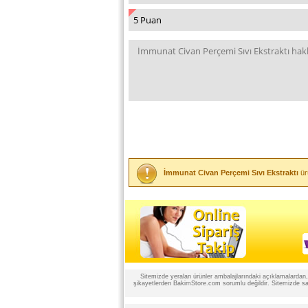
İmmunat Civan Perçemi Sıvı Ekstraktı
ür
Sitemizde yeralan ürünler ambalajlarındaki açıklamalardan, ü
şikayetlerden BakimStore.com sorumlu değildir. Sitemizde satı