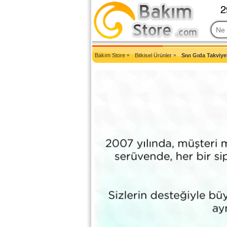
2007'den Beri Türkiye'nin En Güncel Bakım Ürünleri Eczane Sit
Bakım Store
»
Bitkisel Ürünler
»
Sıvı Gıda Takviyel