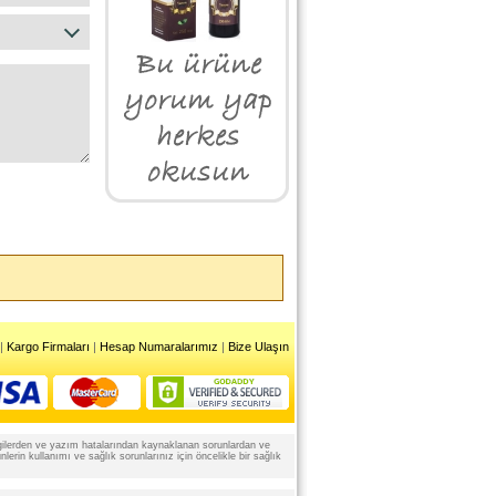
|
Kargo Firmaları
|
Hesap Numaralarımız
|
Bize Ulaşın
 bilgilerden ve yazım hatalarından kaynaklanan sorunlardan ve
rin kullanımı ve sağlık sorunlarınız için öncelikle bir sağlık