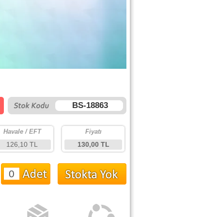
BS-18863
Havale / EFT
Fiyatı
126,10 TL
130,00 TL