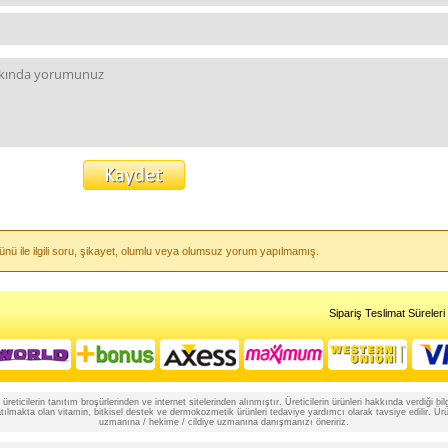
ünü ile ilgili soru, şikayet, olumlu veya olumsuz yorum yapılmamış.
Sipariş Teslimat Süreleri
reticilerin tanıtım broşürlerinden ve internet sitelerinden alınmıştır. Üreticilerin ürünleri hakkında verdiği
lmakta olan vitamin, bitkisel destek ve dermokozmetik ürünleri tedaviye yardımcı olarak tavsiye edilir. Ürünle
uzmanına / hekime / cildiye uzmanına danışmanızı öneririz.