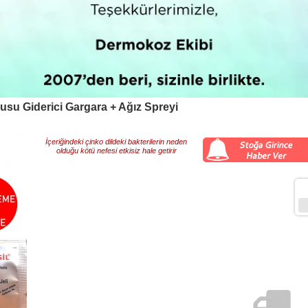
kusu Giderici Gargara + Ağız Spreyi
İçeriğindeki çinko dildeki bakterilerin neden
olduğu kötü nefesi etkisiz hale getirir