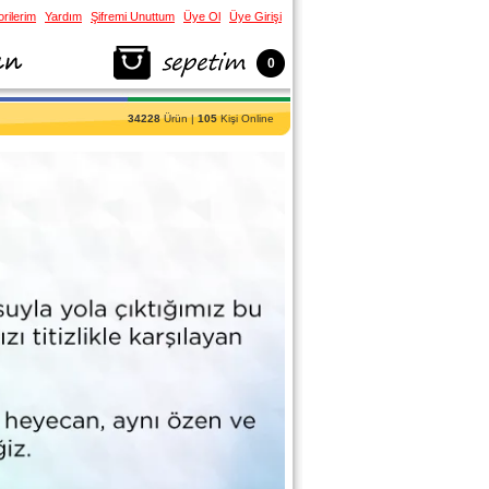
rilerim
Yardım
Şifremi Unuttum
Üye Ol
Üye Girişi
0
34228
Ürün |
105
Kişi Online