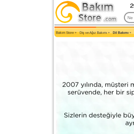
2007'den Beri Türkiye'nin En Güncel Bakım Ürünleri Eczane Sit
Bakım Store
»
Diş ve Ağız Bakımı
»
Dil Bakımı
»