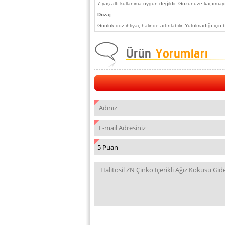
7 yaş altı kullanima uygun değildir. Gözünüze kaçırmay
Dozaj
Günlük doz ihtiyaç halinde artırılabilir. Yutulmadığı için b