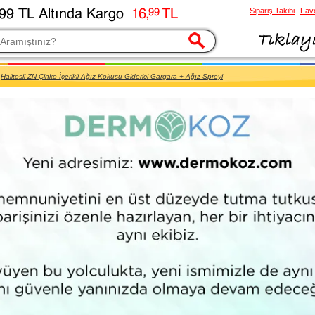
Sipariş Takibi
Favo
esi
Halitosil ZN Çinko İçerikli Ağız Kokusu Giderici Gargara + Ağız Spreyi