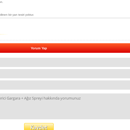
ın.
ilinen bir yan tesiri yoktur.
Yorum Yap