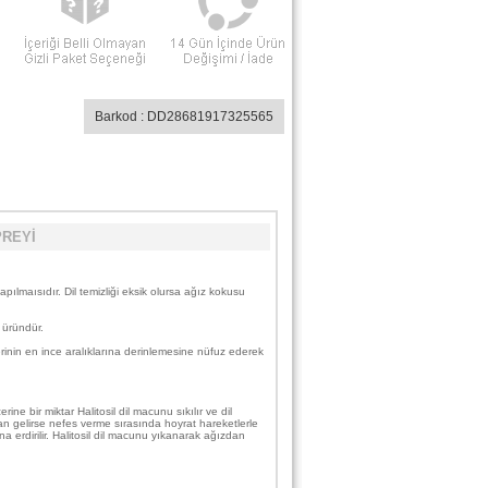
Barkod : DD28681917325565
PREYİ
apılmaısıdır. Dil temizliği eksik olursa ağız kokusu
k üründür.
llerinin en ince aralıklarına derinlemesine nüfuz ederek
e bir miktar Halitosil dil macunu sıkılır ve dil
an gelirse nefes verme sırasında hoyrat hareketlerle
na erdirilir. Halitosil dil macunu yıkanarak ağızdan