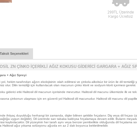
Taksit Seçenekleri
OSİL ZN ÇİNKO İÇERİKLİ AĞIZ KOKUSU GİDERİCİ GARGARA + AĞIZ S
gara + Ağız Spreyi
l, hekim tarafından ağzın ekolojisinin ıslah edilmesi ve çinkolu-alkolsüz bir ürün ile dil temizliği y
siz olur. Dilin temizliği için kullanılacak olan macunun çinko klorit ve sodyum klorit içermesi gerekir.
ku giderici etki Halitosil dil macunun içerisinde mevcuttur. Halitosil dil macunu ülkemizde ilk ve te
) arasına çinkonun ulaşması için en güvenli yol Halitosil dil macunudur. Halitosil dil macunu dil papi
htiyaç duyulduğu herhangi bir zamanda, dişler bilinen şekilde fırçalanır. Diş veya dil fırçası üzerin
 sağlığa uygun değildir). Dil üzerinde sarı tabaka kaldıysa fırçalamaya devam edilir. Bulantı meyad
ı hissi kaybolacaktır. Dil yüzeyinin her tarafı aynı veya benzer pembelikte olduğunda dil fırçalama so
onra Halitosil ağız yıkama solüsyonu ağızda en az 2 dak boyunca bekletilmelidir.