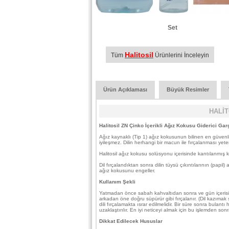
Set
Halitosil
Tüm
Ürünlerini İnceleyin
Ürün Açıklaması
Büyük Resimler
HALİT
Halitosil ZN Çinko İçerikli Ağız Kokusu Giderici Gar
Ağız kaynaklı (Tip 1) ağız kokusunun bilinen en güvenli yo
iyileşmez. Dilin herhangi bir macun ile fırçalanması yeter
Halitosil ağız kokusu solüsyonu içerisinde kantılanmış ko
Dil fırçalandıktan sonra dilin tüysü çıkıntılarının (papil
ağız kokusunu engeller.
Kullanım Şekli
Yatmadan önce sabah kahvaltıdan sonra ve gün içerisinde i
arkadan öne doğru süpürür gibi fırçalanır. (Dil kazımak
dili fırçalamakta ısrar edilmelidir. Bir süre sonra bulant
uzaklaştırılır. En iyi neticeyi almak için bu işlemden s
Dikkat Edilecek Hususlar