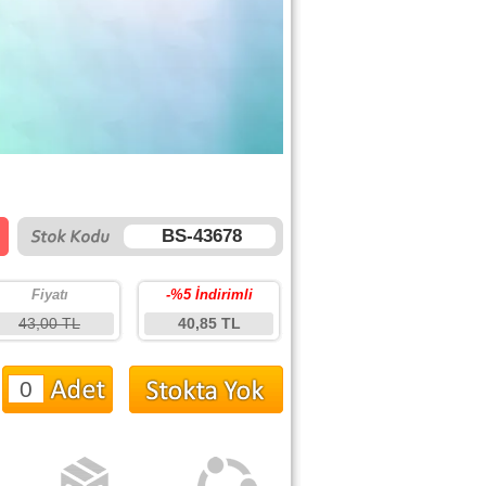
BS-43678
Fiyatı
-%5 İndirimli
43,00 TL
40,85 TL