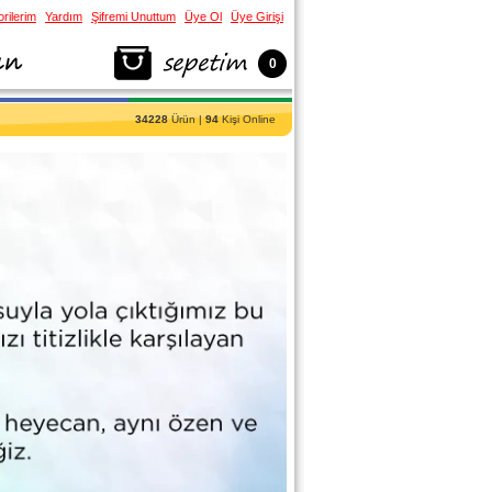
rilerim
Yardım
Şifremi Unuttum
Üye Ol
Üye Girişi
0
34228
Ürün |
94
Kişi Online