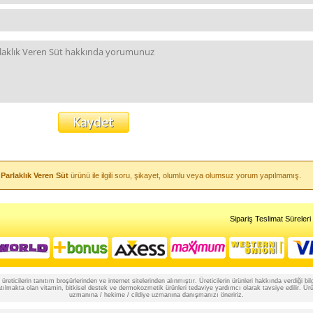
Parlaklık Veren Süt
ürünü ile ilgili soru, şikayet, olumlu veya olumsuz yorum yapılmamış.
Sipariş Teslimat Süreleri
reticilerin tanıtım broşürlerinden ve internet sitelerinden alınmıştır. Üreticilerin ürünleri hakkında verdiği
lmakta olan vitamin, bitkisel destek ve dermokozmetik ürünleri tedaviye yardımcı olarak tavsiye edilir. Ürünle
uzmanına / hekime / cildiye uzmanına danışmanızı öneririz.