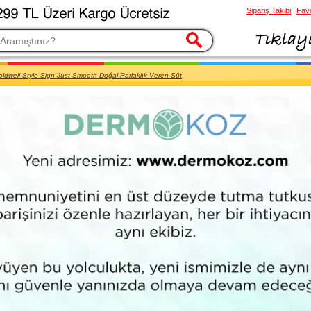
Sipariş Takibi
Favo
esi
ldwell Style Sign Just Smooth Doğal Parlaklık Veren Süt