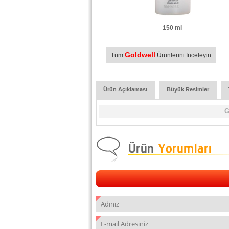
150 ml
Goldwell
Tüm
Ürünlerini İnceleyin
Ürün Açıklaması
Büyük Resimler
G