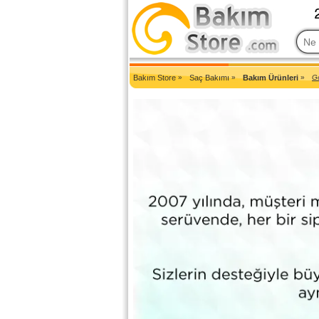
2007'den Beri Türkiye'nin En Güncel Bakım Ürünleri Eczane Sit
Bakım Store
»
Saç Bakımı
»
Bakım Ürünleri
»
Go