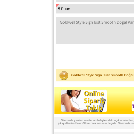
Goldwell Style Sign Just Smooth Doğal 
Sitemizde yeralan ürünler ambalajlarındaki açıklamalardan, ü
şikayetlerden BakimStore.com sorumlu değildir. Sitemizde satı