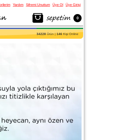
rilerim
Yardım
Şifremi Unuttum
Üye Ol
Üye Girişi
0
34228
Ürün |
146
Kişi Online