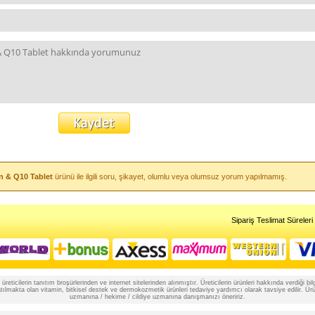
n & Q10 Tablet
ürünü ile ilgili soru, şikayet, olumlu veya olumsuz yorum yapılmamış.
Sipariş Teslimat Süreleri
reticilerin tanıtım broşürlerinden ve internet sitelerinden alınmıştır. Üreticilerin ürünleri hakkında verdiği
lmakta olan vitamin, bitkisel destek ve dermokozmetik ürünleri tedaviye yardımcı olarak tavsiye edilir. Ürünle
uzmanına / hekime / cildiye uzmanına danışmanızı öneririz.