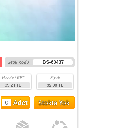
BS-63437
Havale / EFT
Fiyatı
89,24 TL
92,00 TL