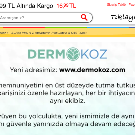
Sipariş Takibi
Favo
esi
nler
»
EuRho Vital A-Z Multivitamin Plus Lutein & Q10 Tablet