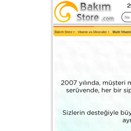
2007'den Beri Türkiye'nin En Güncel Bakım Ürünleri Eczane Sit
Bakım Store
»
Vitamin ve Mineraller
»
Multi Vitami