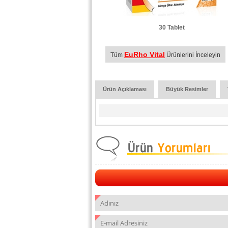
30 Tablet
EuRho Vital
Tüm
Ürünlerini İnceleyin
Ürün Açıklaması
Büyük Resimler