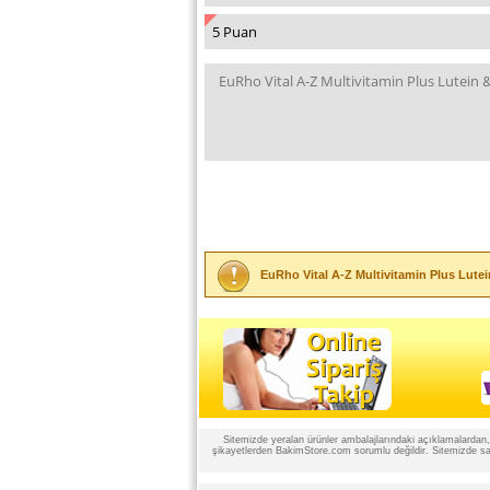
EuRho Vital A-Z Multivitamin Plus Lutei
Sitemizde yeralan ürünler ambalajlarındaki açıklamalardan, ü
şikayetlerden BakimStore.com sorumlu değildir. Sitemizde satı