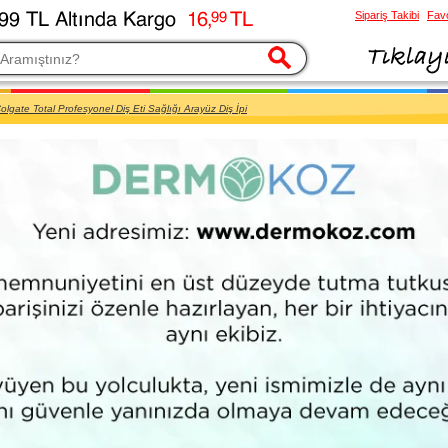
Sipariş Takibi
Favo
esi
olgate Total Profesyonel Diş Eti Sağlığı Arayüz Diş İpi