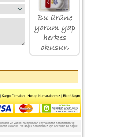
|
Kargo Firmaları
|
Hesap Numaralarımız
|
Bize Ulaşın
 bilgilerden ve yazım hatalarından kaynaklanan sorunlardan ve
rin kullanımı ve sağlık sorunlarınız için öncelikle bir sağlık