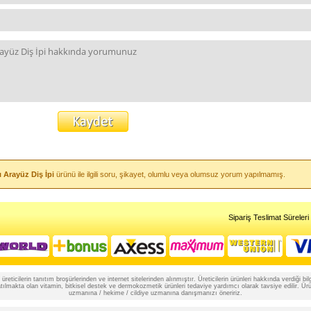
ı Arayüz Diş İpi
ürünü ile ilgili soru, şikayet, olumlu veya olumsuz yorum yapılmamış.
Sipariş Teslimat Süreleri
reticilerin tanıtım broşürlerinden ve internet sitelerinden alınmıştır. Üreticilerin ürünleri hakkında verdiği
lmakta olan vitamin, bitkisel destek ve dermokozmetik ürünleri tedaviye yardımcı olarak tavsiye edilir. Ürünle
uzmanına / hekime / cildiye uzmanına danışmanızı öneririz.