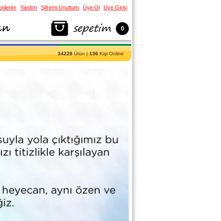
rilerim
Yardım
Şifremi Unuttum
Üye Ol
Üye Girişi
0
34228
Ürün |
136
Kişi Online