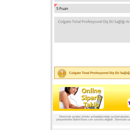
Colgate Total Profesyonel Diş Eti Sağlığ
Sitemizde yeralan ürünler ambalajlarındaki açıklamalardan, ü
şikayetlerden BakimStore.com sorumlu değildir. Sitemizde satı