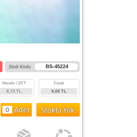
BS-45224
Havale / EFT
Fiyatı
8,73 TL
9,00 TL