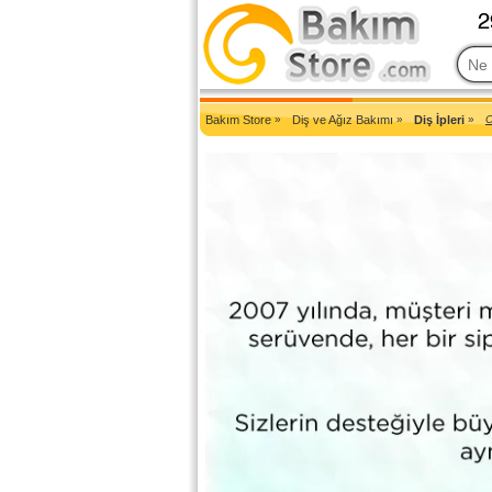
2007'den Beri Türkiye'nin En Güncel Bakım Ürünleri Eczane Sit
Bakım Store
»
Diş ve Ağız Bakımı
»
Diş İpleri
»
C