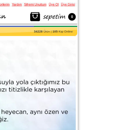
rilerim
Yardım
Şifremi Unuttum
Üye Ol
Üye Girişi
0
34228
Ürün |
105
Kişi Online