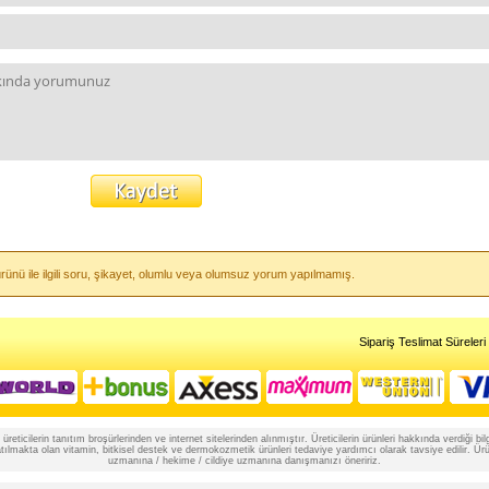
rünü ile ilgili soru, şikayet, olumlu veya olumsuz yorum yapılmamış.
Sipariş Teslimat Süreleri
reticilerin tanıtım broşürlerinden ve internet sitelerinden alınmıştır. Üreticilerin ürünleri hakkında verdiği
lmakta olan vitamin, bitkisel destek ve dermokozmetik ürünleri tedaviye yardımcı olarak tavsiye edilir. Ürünle
uzmanına / hekime / cildiye uzmanına danışmanızı öneririz.