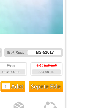
BS-51617
Fiyatı
-%15 İndirimli
1.040,00 TL
884,00 TL