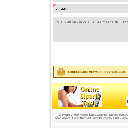
Clinique Just Browsing Kaş Maskarası
ü
Sitemizde yeralan ürünler ambalajlarındaki açıklamalardan, ü
şikayetlerden BakimStore.com sorumlu değildir. Sitemizde satı