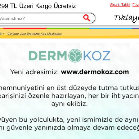
Sipariş Takibi
Favo
esi
k
»
Clinique Just Browsing Kaş Maskarası