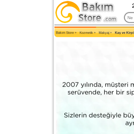
2007'den Beri Türkiye'nin En Güncel Bakım Ürünleri Eczane Sit
Bakım Store
»
Kozmetik
»
Makyaj
»
Kaş ve Kirpi