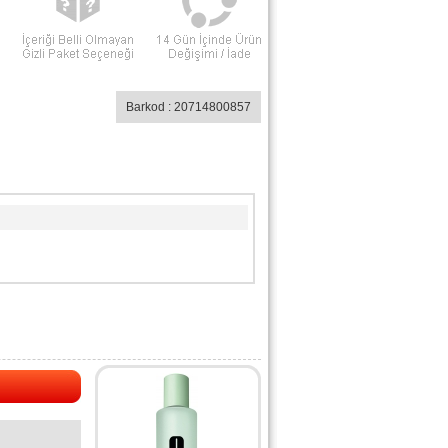
Barkod : 20714800857