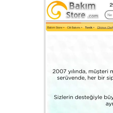
2007'den Beri Türkiye'nin En Güncel Bakım Ürünleri Eczane Sit
Bakım Store
»
Cilt Bakımı
»
Tonik
»
Clinique Clari