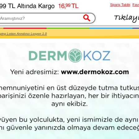
Sipariş Takibi
Favo
esi
fying Lotion Arındırıcı Losyon 1.0