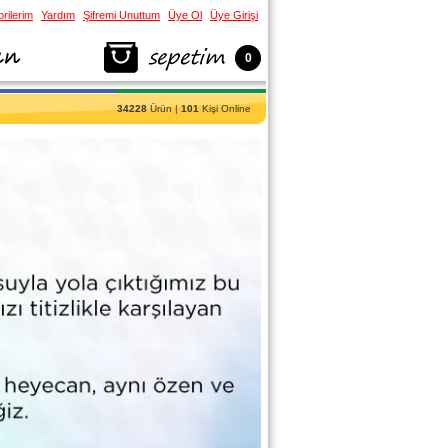
rilerim
Yardım
Şifremi Unuttum
Üye Ol
Üye Girişi
0
34228
Ürün |
101
Kişi Online