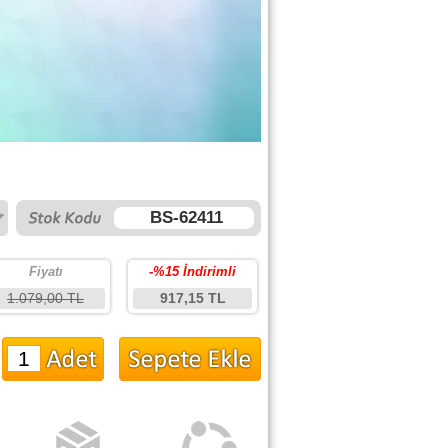
BS-62411
Fiyatı
-%15 İndirimli
1.079,00 TL
917,15 TL