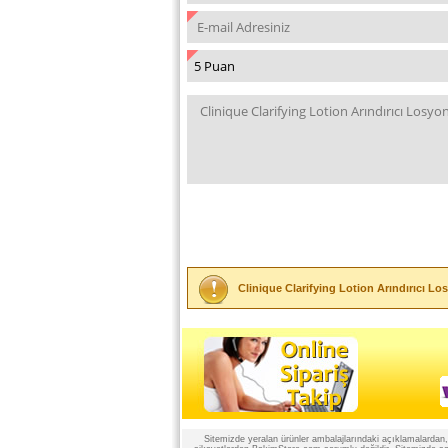
Clinique Clarifying Lotion Arındırıcı Lo
Sitemizde yeralan ürünler ambalajlarındaki açıklamalardan, ü