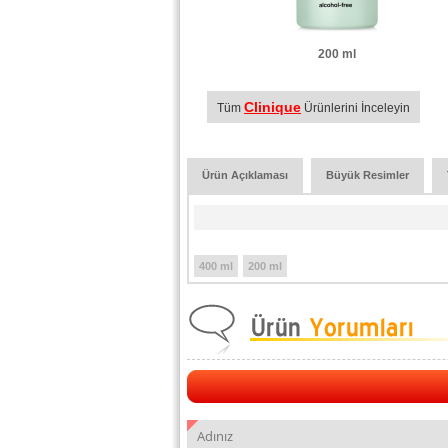
200 ml
Clinique
Tüm
Ürünlerini İnceleyin
Ürün Açıklaması
Büyük Resimler
400 ml
200 ml