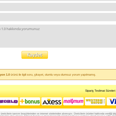
syon 1.0
ürünü ile ilgili soru, şikayet, olumlu veya olumsuz yorum yapılmamış.
Sipariş Teslimat Süreleri
reticilerin tanıtım broşürlerinden ve internet sitelerinden alınmıştır. Üreticilerin ürünleri hakkında verdiği