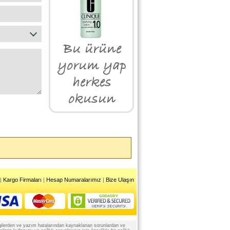
|
Kargo Firmaları
|
Hesap Numaralarımız
|
Bize Ulaşın
 bilgilerden ve yazım hatalarından kaynaklanan sorunlardan ve