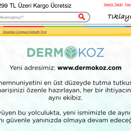
Sipariş Takibi
Favo
esi
Clearblue Compact Gebelik Testi