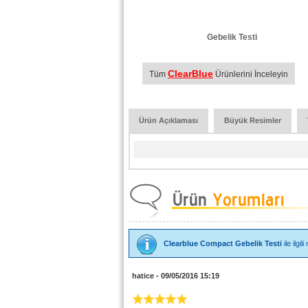
Gebelik Testi
ClearBlue
Tüm
Ürünlerini İnceleyin
Ürün Açıklaması
Büyük Resimler
Clearblue Compact Gebelik Testi
ile ilgi
hatice - 09/05/2016 15:19