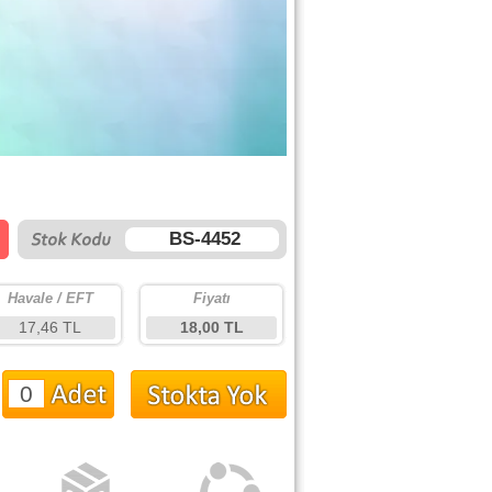
BS-4452
Havale / EFT
Fiyatı
17,46 TL
18,00 TL