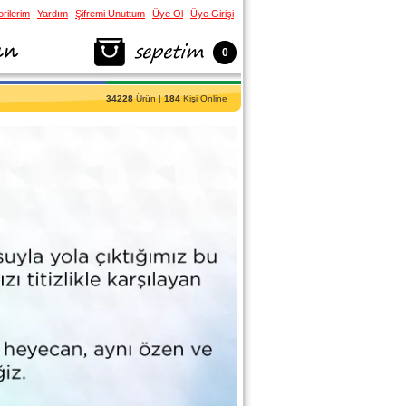
rilerim
Yardım
Şifremi Unuttum
Üye Ol
Üye Girişi
0
34228
Ürün |
184
Kişi Online