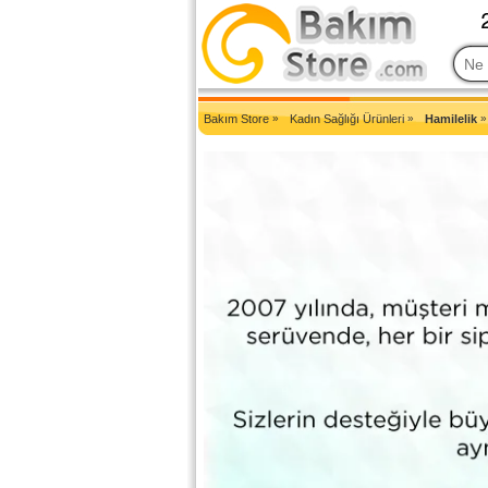
2007'den Beri Türkiye'nin En Güncel Bakım Ürünleri Eczane Sit
Bakım Store
»
Kadın Sağlığı Ürünleri
»
Hamilelik
»