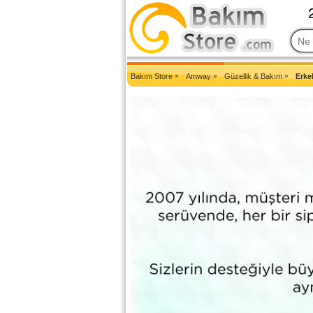
2007'den Beri Türkiye'nin En Güncel Bakım Ürünleri Eczane Sit
Bakım Store
»
Amway
»
Güzellik & Bakım
»
Erke