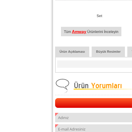
Set
Amway
Tüm
Ürünlerini İnceleyin
Ürün Açıklaması
Büyük Resimler