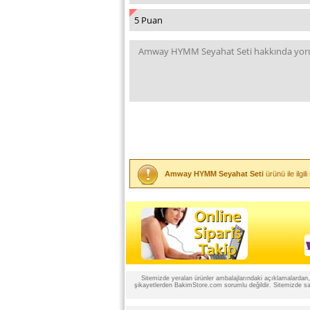
Amway HYMM Seyahat Seti
ürünü ile ilg
Sitemizde yeralan ürünler ambalajlarındaki açıklamalardan, ü
şikayetlerden BakimStore.com sorumlu değildir. Sitemizde satı