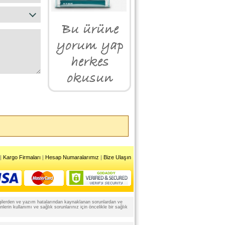
|
Kargo Firmaları
|
Hesap Numaralarımız
|
Bize Ulaşın
 bilgilerden ve yazım hatalarından kaynaklanan sorunlardan ve
rin kullanımı ve sağlık sorunlarınız için öncelikle bir sağlık