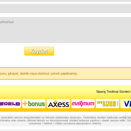
ili soru, şikayet, olumlu veya olumsuz yorum yapılmamış.
Sipariş Teslimat Süreleri
reticilerin tanıtım broşürlerinden ve internet sitelerinden alınmıştır. Üreticilerin ürünleri hakkında verdiği
lmakta olan vitamin, bitkisel destek ve dermokozmetik ürünleri tedaviye yardımcı olarak tavsiye edilir. Ürünle
uzmanına / hekime / cildiye uzmanına danışmanızı öneririz.