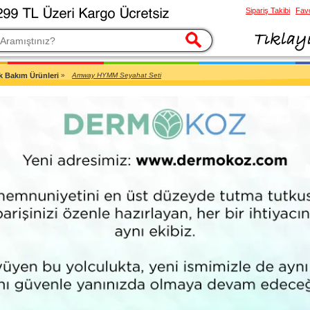
Sipariş Takibi
Favo
esi
k Bakım Ürünleri
»
Amway HYMM Seyahat Seti