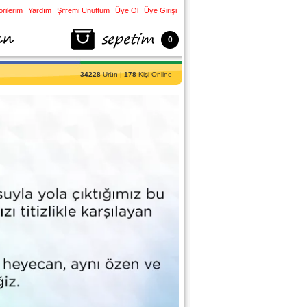
rilerim
Yardım
Şifremi Unuttum
Üye Ol
Üye Girişi
0
34228
Ürün |
178
Kişi Online