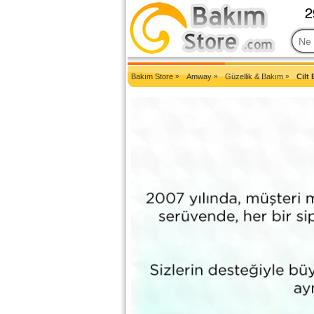
2007'den Beri Türkiye'nin En Güncel Bakım Ürünleri Eczane Sit
Bakım Store
»
Amway
»
Güzellik & Bakım
»
Cilt