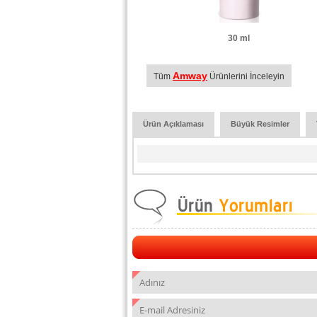
30 ml
Amway
Tüm
Ürünlerini İnceleyin
Ürün Açıklaması
Büyük Resimler