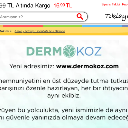
Sipariş Takibi
Favo
esi
 Bakımı
»
Amway Artistry Essentials Anti Blemish