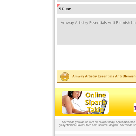
Amway Artistry Essentials Anti Blemish
Sitemizde yeralan ürünler ambalajlarındaki açıklamalardan, ü
şikayetlerden BakimStore.com sorumlu değildir. Sitemizde satı