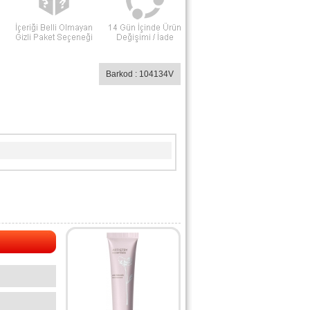
Barkod : 104134V