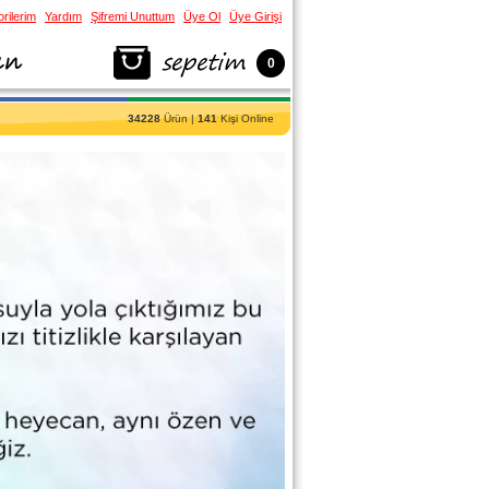
rilerim
Yardım
Şifremi Unuttum
Üye Ol
Üye Girişi
0
34228
Ürün |
141
Kişi Online