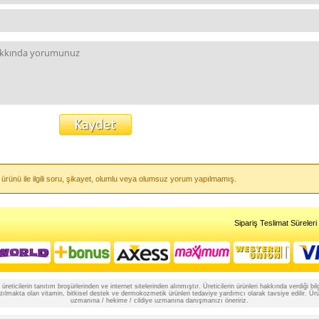
ürünü ile ilgili soru, şikayet, olumlu veya olumsuz yorum yapılmamış.
Sipariş Teslimat Süreleri
reticilerin tanıtım broşürlerinden ve internet sitelerinden alınmıştır. Üreticilerin ürünleri hakkında verdiği
lmakta olan vitamin, bitkisel destek ve dermokozmetik ürünleri tedaviye yardımcı olarak tavsiye edilir. Ürünle
uzmanına / hekime / cildiye uzmanına danışmanızı öneririz.